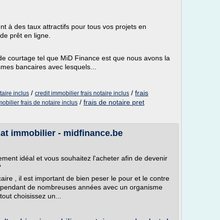
t à des taux attractifs pour tous vos projets en
de prêt en ligne.
de courtage tel que MiD Finance est que nous avons la
ismes bancaires avec lesquels...
/
/
frais
taire inclus
credit immobilier frais notaire inclus
/
frais de notaire pret
obilier frais de notaire inclus
at immobilier - midfinance.be
ment idéal et vous souhaitez l'acheter afin de devenir
?
ire , il est important de bien peser le pour et le contre
t pendant de nombreuses années avec un organisme
tout choisissez un...