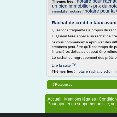
notaire pour l'acha
Thèmes liés :
un bien immobilier
prix du not
/
notaire pour la
immobilier notaire
/
Rachat de crédit à taux avan
Questions fréquentes à propos du racha
1. Quand faire appel à un rachat de cré
Si vous commencez à éprouver des diff
créances peut-être qu'il est temps de pe
financières délicates et peut-être même
Le rachat ou regroupement des prêts en
Lire la suite
Thèmes liés :
notaire rachat credit imm
9 Ressources
Accueil
|
Mentions légales
|
Conditions
Pour ajouter ou supprimer un site, voi