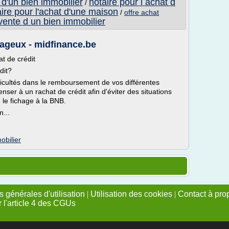
t d'un bien immobilier
notaire pour l achat d
/
aire pour l'achat d'une maison
/
offre achat
 vente d un bien immobilier
tageux - midfinance.be
t de crédit
dit?
icultés dans le remboursement de vos différentes
nser à un rachat de crédit afin d'éviter des situations
 le fichage à la BNB.
...
obilier
 générales d'utilisation
|
Utilisation des cookies
|
Contact à pro
r l'article 4 des CGUs