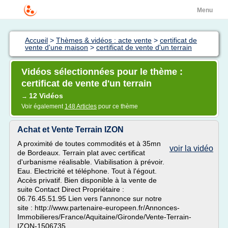
Menu
Accueil
>
Thèmes & vidéos : acte vente
>
certificat de
vente d'une maison
>
certificat de vente d'un terrain
Vidéos sélectionnées pour le thème :
certificat de vente d'un terrain
12 Vidéos
→
Voir également
148 Articles
pour ce thème
Achat et Vente Terrain IZON
A proximité de toutes commodités et à 35mn
voir la vidéo
de Bordeaux. Terrain plat avec certificat
d'urbanisme réalisable. Viabilisation à prévoir.
Eau. Electricité et téléphone. Tout à l'égout.
Accès privatif. Bien disponible à la vente de
suite Contact Direct Propriétaire :
06.76.45.51.95 Lien vers l'annonce sur notre
site : http://www.partenaire-europeen.fr/Annonces-
Immobilieres/France/Aquitaine/Gironde/Vente-Terrain-
IZON-1506735