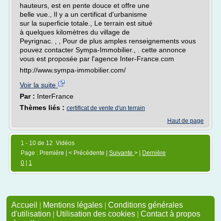
hauteurs, est en pente douce et offre une
belle vue., Il y a un certificat d'urbanisme
sur la superficie totale., Le terrain est situé
à quelques kilomètres du village de
Peyrignac. , , Pour de plus amples renseignements vous
pouvez contacter Sympa-Immobilier., . cette annonce
vous est proposée par l'agence Inter-France.com
http://www.sympa-immobilier.com/
Voir la suite
Par :
InterFrance
Thèmes liés :
certificat de vente d'un terrain
Haut de page
1 - 10 de 12 Vidéos
Page : Première | < Précédente |
Suivante
> |
Dernière
0
|
1
Accueil
|
Mentions légales
|
Conditions générales
d'utilisation
|
Utilisation des cookies
|
Contact à propos