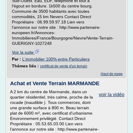
Sud-Ouest. Eau, EDF, téléphone et tout à
l'égout en bordure. 1k500 du centre bourg.
Commune de 3500 habitants avec toutes
commodités, 15 km Nevers Contact Direct
Propriétaire : 06.99.59.97.18 Lien vers
l'annonce sur notre site : http://www.partenaire-
europeen.fr/Annonces-
Immobilieres/France/Bourgogne/Nievre/Vente-Terrain-
GUERIGNY-1027248
Voir la suite
Par :
L'immobilier 100% entre Particuliers
Thèmes liés :
certificat de vente d'un terrain
Haut de page
Achat et Vente Terrain MARMANDE
A 2 km du centre de Marmande, dans un
voir la vidéo
quartier résidentiel, très calme, proche de la
rocade (inaudible ). Tous commerces, dont
une grande surface à 800 m. Beau terrain
plat de 6000 m², avec certificat d'urbanisme.
Environnement privilégié. Contact Direct
Propriétaire : 05.53.65.03.00 Lien vers
l'annonce sur notre site : http://www.partenaire-