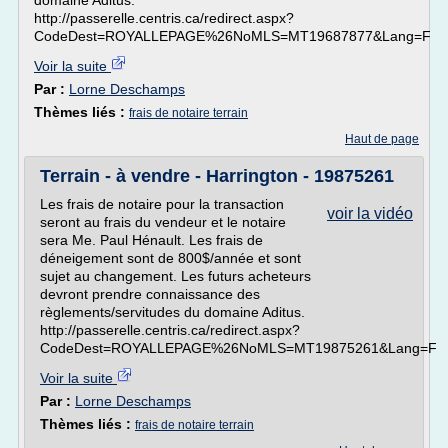
domaine Aditus.
http://passerelle.centris.ca/redirect.aspx?
CodeDest=ROYALLEPAGE%26NoMLS=MT19687877&Lang=F
Voir la suite
Par :
Lorne Deschamps
Thèmes liés :
frais de notaire terrain
Haut de page
Terrain - à vendre - Harrington - 19875261
Les frais de notaire pour la transaction
voir la vidéo
seront au frais du vendeur et le notaire
sera Me. Paul Hénault. Les frais de
déneigement sont de 800$/année et sont
sujet au changement. Les futurs acheteurs
devront prendre connaissance des
règlements/servitudes du domaine Aditus.
http://passerelle.centris.ca/redirect.aspx?
CodeDest=ROYALLEPAGE%26NoMLS=MT19875261&Lang=F
Voir la suite
Par :
Lorne Deschamps
Thèmes liés :
frais de notaire terrain