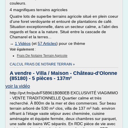
couleurs.
4 magnifiques terrains agricoles
Quatre lots de superbe terrains agricole situé en plein coeur
d’une foret verdoyante et entouré de plantations de café.
Situation exceptionnelle, dans un secteur calme, a l’abri des
regards et face a la nature. Situé entre la cascade de
Chamarel et la terres...
→
1 Vidéos
(et
57 Articles
) pour ce thème
Voir également
:
Frais De Notaire Terrain Agricole
CALCUL FRAIS DE NOTAIRE TERRAIN »
A vendre - Villa / Maison - Château-d'Olonne
(85180) - 5 pièces - 137m²
voir la vidéo
http://pvt.fm/pub/F5B961B0B0EB EXCLUSIVITÉ VIAGIMMO
- VENTE TRADITIONNELLE Quartier calme et très
recherché. À 800m de la mer et des commerces. Sur beau
terrain arboré de 530 m² clos, villa de 137 m² hab. environ
offrant à l'étage vaste séjour avec cheminée, cuisine
aménagée et équipée fermée, deux chambres sur parquet,
une salle de bains WC séparés. En RDC pièce de vie avec