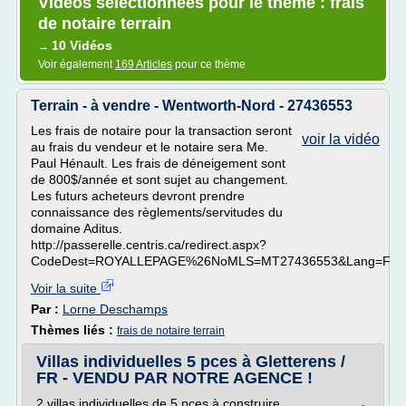
Vidéos sélectionnées pour le thème : frais
de notaire terrain
10 Vidéos
→
Voir également
169 Articles
pour ce thème
Terrain - à vendre - Wentworth-Nord - 27436553
Les frais de notaire pour la transaction seront
voir la vidéo
au frais du vendeur et le notaire sera Me.
Paul Hénault. Les frais de déneigement sont
de 800$/année et sont sujet au changement.
Les futurs acheteurs devront prendre
connaissance des règlements/servitudes du
domaine Aditus.
http://passerelle.centris.ca/redirect.aspx?
CodeDest=ROYALLEPAGE%26NoMLS=MT27436553&Lang=F
Voir la suite
Par :
Lorne Deschamps
Thèmes liés :
frais de notaire terrain
Villas individuelles 5 pces à Gletterens /
FR - VENDU PAR NOTRE AGENCE !
2 villas individuelles de 5 pces à construire,