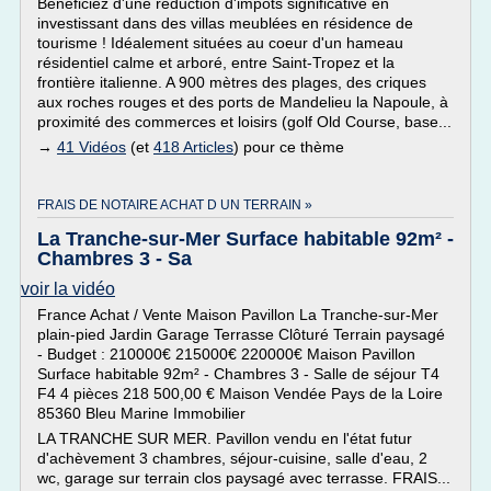
Bénéficiez d'une réduction d'impôts significative en
investissant dans des villas meublées en résidence de
tourisme ! Idéalement situées au coeur d'un hameau
résidentiel calme et arboré, entre Saint-Tropez et la
frontière italienne. A 900 mètres des plages, des criques
aux roches rouges et des ports de Mandelieu la Napoule, à
proximité des commerces et loisirs (golf Old Course, base...
→
41 Vidéos
(et
418 Articles
) pour ce thème
FRAIS DE NOTAIRE ACHAT D UN TERRAIN »
La Tranche-sur-Mer Surface habitable 92m² -
Chambres 3 - Sa
voir la vidéo
France Achat / Vente Maison Pavillon La Tranche-sur-Mer
plain-pied Jardin Garage Terrasse Clôturé Terrain paysagé
- Budget : 210000€ 215000€ 220000€ Maison Pavillon
Surface habitable 92m² - Chambres 3 - Salle de séjour T4
F4 4 pièces 218 500,00 € Maison Vendée Pays de la Loire
85360 Bleu Marine Immobilier
LA TRANCHE SUR MER. Pavillon vendu en l'état futur
d'achèvement 3 chambres, séjour-cuisine, salle d'eau, 2
wc, garage sur terrain clos paysagé avec terrasse. FRAIS...