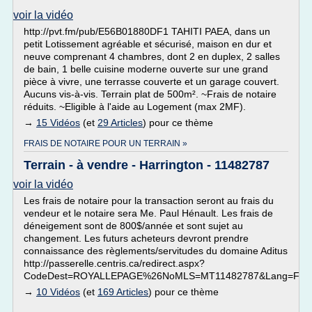
voir la vidéo
http://pvt.fm/pub/E56B01880DF1 TAHITI PAEA, dans un
petit Lotissement agréable et sécurisé, maison en dur et
neuve comprenant 4 chambres, dont 2 en duplex, 2 salles
de bain, 1 belle cuisine moderne ouverte sur une grand
pièce à vivre, une terrasse couverte et un garage couvert.
Aucuns vis-à-vis. Terrain plat de 500m². ~Frais de notaire
réduits. ~Eligible à l'aide au Logement (max 2MF).
→
15 Vidéos
(et
29 Articles
) pour ce thème
FRAIS DE NOTAIRE POUR UN TERRAIN »
Terrain - à vendre - Harrington - 11482787
voir la vidéo
Les frais de notaire pour la transaction seront au frais du
vendeur et le notaire sera Me. Paul Hénault. Les frais de
déneigement sont de 800$/année et sont sujet au
changement. Les futurs acheteurs devront prendre
connaissance des règlements/servitudes du domaine Aditus
http://passerelle.centris.ca/redirect.aspx?
CodeDest=ROYALLEPAGE%26NoMLS=MT11482787&Lang=F
→
10 Vidéos
(et
169 Articles
) pour ce thème