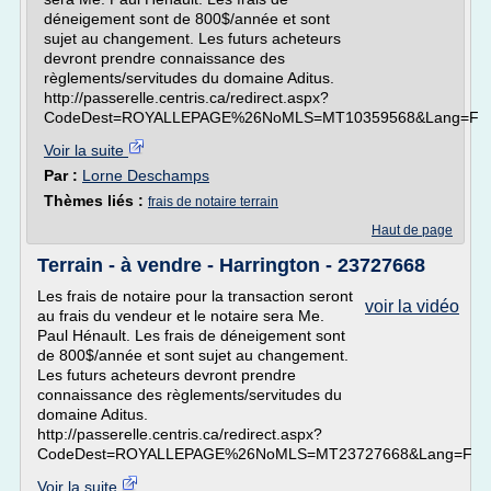
déneigement sont de 800$/année et sont
sujet au changement. Les futurs acheteurs
devront prendre connaissance des
règlements/servitudes du domaine Aditus.
http://passerelle.centris.ca/redirect.aspx?
CodeDest=ROYALLEPAGE%26NoMLS=MT10359568&Lang=F
Voir la suite
Par :
Lorne Deschamps
Thèmes liés :
frais de notaire terrain
Haut de page
Terrain - à vendre - Harrington - 23727668
Les frais de notaire pour la transaction seront
voir la vidéo
au frais du vendeur et le notaire sera Me.
Paul Hénault. Les frais de déneigement sont
de 800$/année et sont sujet au changement.
Les futurs acheteurs devront prendre
connaissance des règlements/servitudes du
domaine Aditus.
http://passerelle.centris.ca/redirect.aspx?
CodeDest=ROYALLEPAGE%26NoMLS=MT23727668&Lang=F
Voir la suite