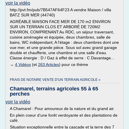
voir la vidéo
http://pvt.fm/pub/7B547AF64F23 A vendre Maison / villa
BATZ SUR MER (44740)
AGRÉABLE MAISON FACE MER DE 170 m2 ENVIRON
SUR UN TERRAIN CLOS ET ARBORÉ DE 720M2
ENVIRON, COMPRENANT:Au RDC, un séjour traversant,
cuisine aménagée et équipée, deux chambres, salle de
bains, WC indépendant; A l'étage : deux chambres dont une
vue mer, et une grande pièce. Sous sol avec grand garage
double et chaufferie, une chambre et une salle d'eau.
Classe énergie : D / Gaz à effet de serre : C Davantage...
→
4 Vidéos
(et
263 Articles
) pour ce thème
FRAIS DE NOTAIRE VENTE D'UN TERRAIN AGRICOLE »
Chamarel, terrains agricoles 55 à 65
perches
voir la vidéo
A Chamarel : Pour amoureux de la nature et du grand air.
En plein coeur d’une forêt verdoyante et des plantations de
café.
Situation exceptionnelle entre la cascade et la terre des 7