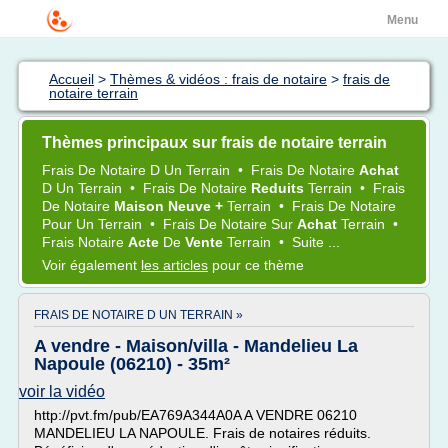
Menu
Accueil
>
Thèmes & vidéos : frais de notaire
>
frais de
notaire terrain
Thèmes principaux sur frais de notaire terrain
Frais
De
Notaire
D Un
Terrain
•
Frais
De
Notaire
Achat
D Un
Terrain
•
Frais
De
Notaire
Reduits
Terrain
•
Frais
De
Notaire
Maison Neuve +
Terrain
•
Frais
De
Notaire
Pour Un
Terrain
•
Frais
De
Notaire
Sur
Achat
Terrain
•
Frais Notaire
Acte
De
Vente
Terrain
•
Suite ...
Voir également
les articles
pour ce thème
FRAIS DE NOTAIRE D UN TERRAIN »
A vendre - Maison/villa - Mandelieu La
Napoule (06210) - 35m²
voir la vidéo
http://pvt.fm/pub/EA769A344A0A A VENDRE 06210
MANDELIEU LA NAPOULE. Frais de notaires réduits.