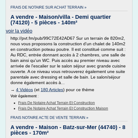
FRAIS DE NOTAIRE SUR ACHAT TERRAIN »
A vendre - Maison/villa - Demi quartier
(74120) - 5 pièces - 140m²
voir la vidéo
http://pvt.fm/pub/99C72E42AD67 Sur un terrain de 820m2,
nous vous proposons la construction d'un chalet de 140m2
en construction poteau poutre. Il est constitué comme suit :
Au RDC, entrée donnant accès à 2 chambres, une salle de
bain ainsi qu'un WC. Puis accès au premier niveau avec
arrivée de l'escalier sur le salon séjour avec grande cuisine
ouverte. A ce niveau vous retrouverez également une suite
parentale avec dressing et salle de bain. Le salon/séjour
donne également accès à...
→
4 Vidéos
(et
180 Articles
) pour ce thème
Voir également
:
Frais De Notaire Achat Terrain Et Construction
Frais De Notaire Achat Terrain Et Construction Maison
FRAIS NOTAIRE ACTE DE VENTE TERRAIN »
A vendre - Maison - Batz-sur-Mer (44740) - 8
pièces - 170m²