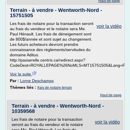
Haut de page
Terrain - à vendre - Wentworth-Nord -
15751505
Les frais de notaire pour la transaction seront
voir la vidéo
au frais du vendeur et le notaire sera Me.
Paul Hénault. Les frais de déneigement sont
de 800$/année et sont sujet au changement.
Les futurs acheteurs devront prendre
connaissance des règlements/servitudes du
domaine Aditus.
http://passerelle.centris.ca/redirect.aspx?
CodeDest=ROYALLEPAGE%26NoMLS=MT15751505&Lang=F
Voir la suite
Par :
Lorne Deschamps
Thèmes liés :
frais de notaire terrain
Haut de page
Terrain - à vendre - Wentworth-Nord -
10359568
Les frais de notaire pour la transaction
voir la vidéo
seront au frais du vendeur et le notaire
sera Me. Paul Hénault. Les frais de