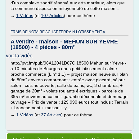
d'un complexe sportif réservé aux arts martiaux, alors que
la commune dispose en mitoyenneté de cette maison...
→
1 Vidéos
(et
107 Articles
) pour ce thème
FRAIS DE NOTAIRE ACHAT TERRAIN LOTISSEMENT »
A vendre - maison - MEHUN SUR YEVRE
(18500) - 4 pièces - 80m²
voir la vidéo
http://pvt.fm/pub/96A12041D07C 18500 Mehun sur Yèvre -
a 10 minutes de Bourges dans petit lotissement calme
proche commerce (L n° 1.1) – projet maison neuve sur plan
de 80m² environ comprenant : entrée avec placard, séjour
salon , cuisine ouverte, salle de bains, wc, 3 chambres, +
garage de 20m² - volets roulants électriques - parcelle de
395 m² environ au calme - garantie décennale et dommage
ouvrage – Prix de vente : 129 990 euros tout inclus : Terrain
+ branchement + maison + y...
→
1 Vidéos
(et
37 Articles
) pour ce thème