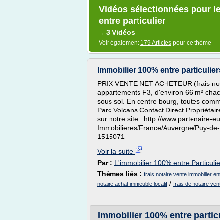
Vidéos sélectionnées pour le
entre particulier
3 Vidéos
→
Voir également
179 Articles
pour ce thème
Immobilier 100% entre particul
PRIX VENTE NET ACHETEUR (frais notai
appartements F3, d'environ 66 m² chac
sous sol. En centre bourg, toutes commo
Parc Volcans Contact Direct Propriétair
sur notre site : http://www.partenaire-
Immobilieres/France/Auvergne/Puy-
1515071
Voir la suite
Par :
L'immobilier 100% entre Particulie
Thèmes liés :
frais notaire vente immobilier ent
/
notaire achat immeuble locatif
frais de notaire ven
Immobilier 100% entre particu