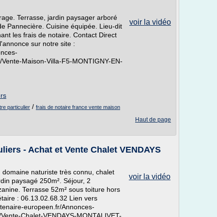
arage. Terrasse, jardin paysager arboré
voir la vidéo
de Pannecière. Cuisine équipée. Lieu-dit
t les frais de notaire. Contact Direct
l'annonce sur notre site :
onces-
e/Vente-Maison-Villa-F5-MONTIGNY-EN-
ers
/
re particulier
frais de notaire france vente maison
Haut de page
uliers - Achat et Vente Chalet VENDAYS
 domaine naturiste très connu, chalet
voir la vidéo
ardin paysagé 250m². Séjour, 2
anine. Terrasse 52m² sous toiture hors
étaire : 06.13.02.68.32 Lien vers
artenaire-europeen.fr/Annonces-
nde/Vente-Chalet-VENDAYS-MONTALIVET-