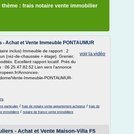
 thème : frais notaire vente immobilier
iers - Achat et Vente Immeuble PONTAUMUR
re inclus) Immeuble de rapport : 2
voir la vidéo
un (rez-de-chaussée + étage). Grenier,
dités. Excellent rapport locatif. Près du
e : 06.25.47.82.52 Lien vers l'annonce
europeen.fr/Annonces-
de-dome/Vente-Immeuble-PONTAUMUR-
rs
/
/
re particulier
frais de notaire vente appartement acheteur
frais de
/
te immobiliere
notaire de france vente immobiliere
liers - Achat et Vente Maison-Villa F5