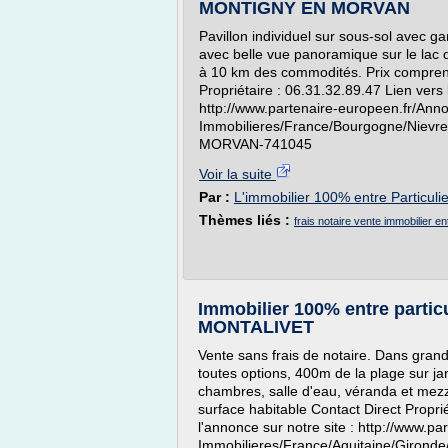
MONTIGNY EN MORVAN
Pavillon individuel sur sous-sol avec g
avec belle vue panoramique sur le lac 
à 10 km des commodités. Prix comprenan
Propriétaire : 06.31.32.89.47 Lien vers 
http://www.partenaire-europeen.fr/Ann
Immobilieres/France/Bourgogne/Nievr
MORVAN-741045
Voir la suite
Par :
L'immobilier 100% entre Particuli
Thèmes liés :
frais notaire vente immobilier ent
Immobilier 100% entre partic
MONTALIVET
Vente sans frais de notaire. Dans grand
toutes options, 400m de la plage sur j
chambres, salle d'eau, véranda et mezz
surface habitable Contact Direct Propri
l'annonce sur notre site : http://www.p
Immobilieres/France/Aquitaine/Giro