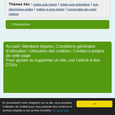
Thèmes liés :
/
/
notaire acte notarie
notaire acte authentique
acte
/
/
electronique notaire
rediger un acte notarie
conservation des actes
notaries
1 Ressources
Accueil
|
Mentions légales
|
Conditions générales
d'utilisation
|
Utilisation des cookies
|
Contact à propos
de cette page
Pour ajouter ou supprimer un site, voir l'article 4 des
CGUs
En poursuivant votre navigation sur ce site, vous acceptez
X
l'utilisation de cookies pour vous proposer des contenus et
services adaptés à vos centres d'intérêts.
En savoir plus