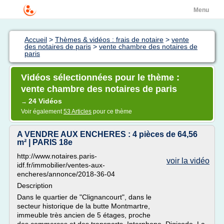
Menu
Accueil
>
Thèmes & vidéos : frais de notaire
>
vente
des notaires de paris
>
vente chambre des notaires de
paris
Vidéos sélectionnées pour le thème :
vente chambre des notaires de paris
24 Vidéos
→
Voir également
53 Articles
pour ce thème
A VENDRE AUX ENCHERES : 4 pièces de 64,56
m² | PARIS 18e
http://www.notaires.paris-
voir la vidéo
idf.fr/immobilier/ventes-aux-
encheres/annonce/2018-36-04
Description
Dans le quartier de "Clignancourt", dans le
secteur historique de la butte Montmartre,
immeuble très ancien de 5 étages, proche