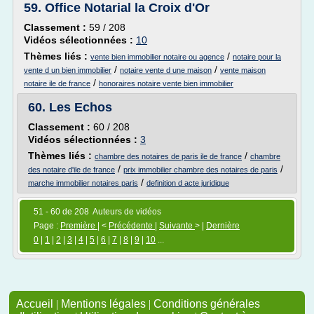
59.
Office Notarial la Croix d'Or
Classement :
59 / 208
Vidéos sélectionnées :
10
Thèmes liés :
/
vente bien immobilier notaire ou agence
notaire pour la
/
/
vente d un bien immobilier
notaire vente d une maison
vente maison
/
notaire ile de france
honoraires notaire vente bien immobilier
60.
Les Echos
Classement :
60 / 208
Vidéos sélectionnées :
3
Thèmes liés :
/
chambre des notaires de paris ile de france
chambre
/
/
des notaire d'ile de france
prix immobilier chambre des notaires de paris
/
marche immobilier notaires paris
definition d acte juridique
51 - 60 de 208 Auteurs de vidéos
Page :
Première
| <
Précédente
|
Suivante
> |
Dernière
0
|
1
|
2
|
3
|
4
|
5
|
6
|
7
|
8
|
9
|
10
...
Accueil
|
Mentions légales
|
Conditions générales