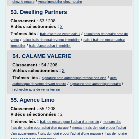
/
chez le notaire
vente immobilier chez notaire
53.
Dwelling Partners
Classement :
53 / 208
Vidéos sélectionnées :
2
Thèmes liés :
/
frais d'acte de vente calcul
calcul frais de notaire acte de
/
/
vente
calcul frais de notaire vente immobilier
calcul frais de notaire achat
/
immobilier
frais d'acte achat immobilier
54.
CALAME VALERIE
Classement :
54 / 208
Vidéos sélectionnées :
3
Thèmes liés :
/
signature acte authentique remise des cles
acte
/
/
authentique de vente devant notaire
signature acte authentique notaire
recherche acte de vente terrain
55.
Agence Limo
Classement :
55 / 208
Vidéos sélectionnées :
2
Thèmes liés :
/
frais de notaire pour l achat d un terrain
montant des
/
frais de notaire pour achat d'un garage
montant frais de notaire pour l'achat
/
/
d'un appartement
prix du notaire pour l'achat d'une maison
frais de notaire