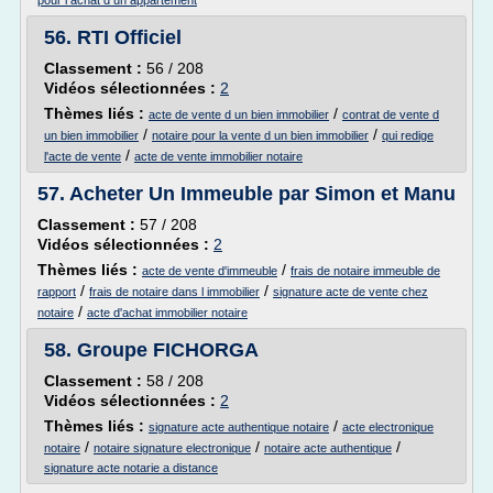
pour l achat d un appartement
56.
RTI Officiel
Classement :
56 / 208
Vidéos sélectionnées :
2
Thèmes liés :
/
acte de vente d un bien immobilier
contrat de vente d
/
/
un bien immobilier
notaire pour la vente d un bien immobilier
qui redige
/
l'acte de vente
acte de vente immobilier notaire
57.
Acheter Un Immeuble par Simon et Manu
Classement :
57 / 208
Vidéos sélectionnées :
2
Thèmes liés :
/
acte de vente d'immeuble
frais de notaire immeuble de
/
/
rapport
frais de notaire dans l immobilier
signature acte de vente chez
/
notaire
acte d'achat immobilier notaire
58.
Groupe FICHORGA
Classement :
58 / 208
Vidéos sélectionnées :
2
Thèmes liés :
/
signature acte authentique notaire
acte electronique
/
/
/
notaire
notaire signature electronique
notaire acte authentique
signature acte notarie a distance