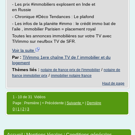
- Les prix #immobiliers explosent en Inde et
en Russie
- Chronique #Déco Tendances : Le plafond
- Les infos de la planète #immo : le crédit immo bat de
l'aile , immobilier Parisien = placement royal
Toutes les annonces immobilières sur votre TV avec
TiVimmo sur neufbox TV de SFR.
Voir la suite
Par :
TiVimmo 1ere chaîne TV de l' immobilier et du
logement
Thèmes liés :
/
notaire de france prix de l'immobilier
notaire de
/
france immobilier prix
immobilier notaire france
Haut de page
1 - 10 de 31 Vidéos
Page : Première | < Précédente |
Suivante
> |
Dernière
0
|
1
|
2
|
3
Accueil
|
Mentions légales
|
Conditions générales