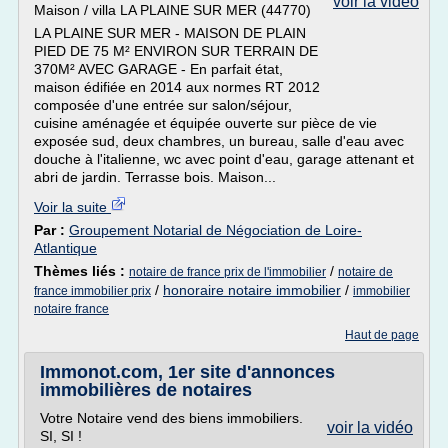
voir la vidéo
Maison / villa LA PLAINE SUR MER (44770)
LA PLAINE SUR MER - MAISON DE PLAIN
PIED DE 75 M² ENVIRON SUR TERRAIN DE
370M² AVEC GARAGE - En parfait état,
maison édifiée en 2014 aux normes RT 2012
composée d'une entrée sur salon/séjour,
cuisine aménagée et équipée ouverte sur pièce de vie
exposée sud, deux chambres, un bureau, salle d'eau avec
douche à l'italienne, wc avec point d'eau, garage attenant et
abri de jardin. Terrasse bois. Maison...
Voir la suite
Par :
Groupement Notarial de Négociation de Loire-
Atlantique
Thèmes liés :
/
notaire de france prix de l'immobilier
notaire de
/
honoraire notaire immobilier
/
france immobilier prix
immobilier
notaire france
Haut de page
Immonot.com, 1er site d'annonces
immobilières de notaires
Votre Notaire vend des biens immobiliers.
voir la vidéo
SI, SI !