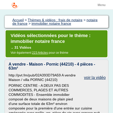
Menu
Accueil
>
Thèmes & vidéos : frais de notaire
>
notaire
de france
>
immobilier notaire france
Vidéos sélectionnées pour le thème :
immobilier notaire france
31 Vidéos
→
Voir également
223 Articles
pour ce thème
A vendre - Maison - Pornic (44210) - 4 pièces -
63m²
http://pvt.fm/pub/02A393D79A59 A vendre
voir la vidéo
Maison / villa PORNIC (44210)
PORNIC CENTRE - A DEUX PAS DES
COMMERCES, PLAGES ET AUTRES
COMMODITES - Ensemble immobilier
composé de deux maisons de plain pied
d'une surface totale de 63m² environ
composée pour la première d'une entrée sur cuisine
aménagée avec poêle, wc, pièce de vie avec espace nuit