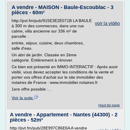
A vendre - MAISON - Baule-Escoublac - 3
pièces - 60m²
http://pvt.fm/pub/915E3E2E071B LA BAULE
voir la vidéo
à 300 m des commerces, dans une rue
calme, villa ancienne sur 336 m² de
parcelle :
entrée, séjour, cuisine, deux chambres,
salle d'eau.
Un abri de jardin. Classée en 2ème
catégorie. Entièrement à rénover.
Ce bien est présenté en IMMO-INTERACTIF : Après avoir
visité, vous devez accepter les conditions de la vente et
porter vos offres d'achat sur le site immobilier des
notaires de France : www.immobilier.notaires.fr
1ere offre possible :...
Voir la suite
Haut de page
A vendre - Appartement - Nantes (44300) - 2
pièces - 52m²
http://pvt.fm/pub/28E997C86E6A A vendre