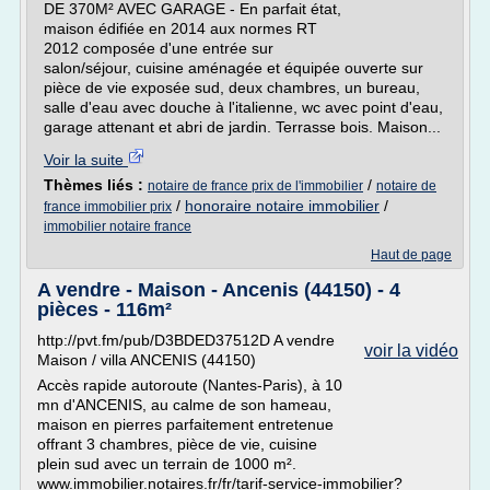
DE 370M² AVEC GARAGE - En parfait état,
maison édifiée en 2014 aux normes RT
2012 composée d'une entrée sur
salon/séjour, cuisine aménagée et équipée ouverte sur
pièce de vie exposée sud, deux chambres, un bureau,
salle d'eau avec douche à l'italienne, wc avec point d'eau,
garage attenant et abri de jardin. Terrasse bois. Maison...
Voir la suite
Thèmes liés :
/
notaire de france prix de l'immobilier
notaire de
/
honoraire notaire immobilier
/
france immobilier prix
immobilier notaire france
Haut de page
A vendre - Maison - Ancenis (44150) - 4
pièces - 116m²
http://pvt.fm/pub/D3BDED37512D A vendre
voir la vidéo
Maison / villa ANCENIS (44150)
Accès rapide autoroute (Nantes-Paris), à 10
mn d'ANCENIS, au calme de son hameau,
maison en pierres parfaitement entretenue
offrant 3 chambres, pièce de vie, cuisine
plein sud avec un terrain de 1000 m².
www.immobilier.notaires.fr/fr/tarif-service-immobilier?