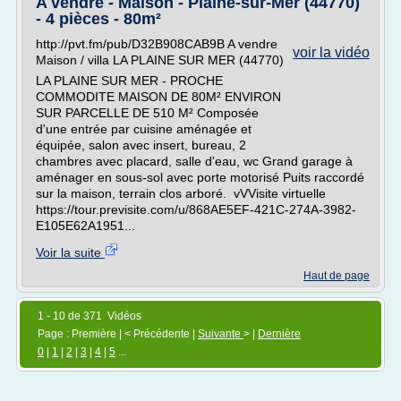
A vendre - Maison - Plaine-sur-Mer (44770)
- 4 pièces - 80m²
http://pvt.fm/pub/D32B908CAB9B A vendre
voir la vidéo
Maison / villa LA PLAINE SUR MER (44770)
LA PLAINE SUR MER - PROCHE
COMMODITE MAISON DE 80M² ENVIRON
SUR PARCELLE DE 510 M² Composée
d'une entrée par cuisine aménagée et
équipée, salon avec insert, bureau, 2
chambres avec placard, salle d'eau, wc Grand garage à
aménager en sous-sol avec porte motorisé Puits raccordé
sur la maison, terrain clos arboré. vVVisite virtuelle
https://tour.previsite.com/u/868AE5EF-421C-274A-3982-
E105E62A1951...
Voir la suite
Haut de page
1 - 10 de 371 Vidéos
Page : Première | < Précédente |
Suivante
> |
Dernière
0
|
1
|
2
|
3
|
4
|
5
...