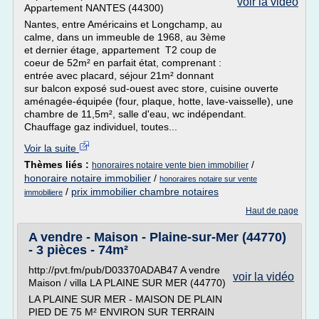
voir la vidéo
Appartement NANTES (44300)
Nantes, entre Américains et Longchamp, au
calme, dans un immeuble de 1968, au 3ème
et dernier étage, appartement T2 coup de
coeur de 52m² en parfait état, comprenant :
entrée avec placard, séjour 21m² donnant
sur balcon exposé sud-ouest avec store, cuisine ouverte
aménagée-équipée (four, plaque, hotte, lave-vaisselle), une
chambre de 11,5m², salle d'eau, wc indépendant.
Chauffage gaz individuel, toutes...
Voir la suite
Thèmes liés :
/
honoraires notaire vente bien immobilier
honoraire notaire immobilier
/
honoraires notaire sur vente
/
prix immobilier chambre notaires
immobiliere
Haut de page
A vendre - Maison - Plaine-sur-Mer (44770)
- 3 pièces - 74m²
http://pvt.fm/pub/D03370ADAB47 A vendre
voir la vidéo
Maison / villa LA PLAINE SUR MER (44770)
LA PLAINE SUR MER - MAISON DE PLAIN
PIED DE 75 M² ENVIRON SUR TERRAIN