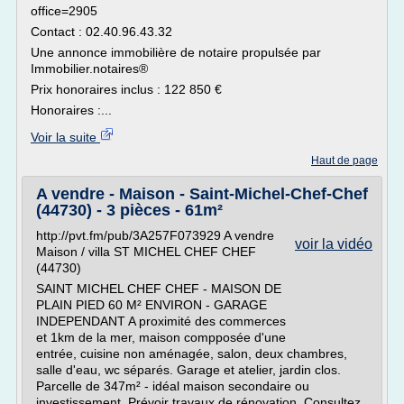
office=2905
Contact : 02.40.96.43.32
Une annonce immobilière de notaire propulsée par
Immobilier.notaires®
Prix honoraires inclus : 122 850 €
Honoraires :...
Voir la suite
Haut de page
A vendre - Maison - Saint-Michel-Chef-Chef
(44730) - 3 pièces - 61m²
http://pvt.fm/pub/3A257F073929 A vendre
voir la vidéo
Maison / villa ST MICHEL CHEF CHEF
(44730)
SAINT MICHEL CHEF CHEF - MAISON DE
PLAIN PIED 60 M² ENVIRON - GARAGE
INDEPENDANT A proximité des commerces
et 1km de la mer, maison compposée d'une
entrée, cuisine non aménagée, salon, deux chambres,
salle d'eau, wc séparés. Garage et atelier, jardin clos.
Parcelle de 347m² - idéal maison secondaire ou
investissement. Prévoir travaux de rénovation. Consultez