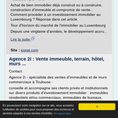
Achat de bien immobilier déjà construit ou à construire,
construction d'immeuble et compromis de vente...
Comment procéder à un investissement immobilier au
Luxembourg ? Réponse dans cet article.
Tour d'horizon du marché de l'immobilier au Luxembourg
Depuis une vingtaine d'années, le développement accru...
Lire la suite
Site :
expat.com
Agence 2i : Vente immeuble, terrain, hôtel,
murs ...
Contact
Agence 2i - spécialiste des ventes d'immeubles et de murs
commerciaux à Toulouse -
conseille et accompagne ses clients privés et institutionnels
sur divers produits d'investissement immobilier : immeubles
résidentiels et/ou commerciaux, immeubles de bureaux,
terrains, murs de commerce ou encore murs et fonds
En poursuivant votre navigation sur ce site, vous acceptez
d'hôtel.
X
l'utilisation de cookies pour vous proposer des contenus et
Agence 2i - spécialiste des ventes d'immeubles et de
services adaptés à vos centres d'intérêts.
En savoir plus
murs...