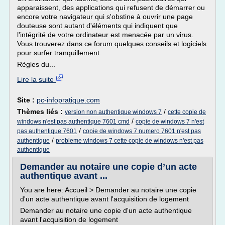
apparaissent, des applications qui refusent de démarrer ou
encore votre navigateur qui s'obstine à ouvrir une page
douteuse sont autant d'éléments qui indiquent que
l'intégrité de votre ordinateur est menacée par un virus.
Vous trouverez dans ce forum quelques conseils et logiciels
pour surfer tranquillement.
Règles du...
Lire la suite
Site :
pc-infopratique.com
Thèmes liés :
/
version non authentique windows 7
cette copie de
/
windows n'est pas authentique 7601 cmd
copie de windows 7 n'est
/
pas authentique 7601
copie de windows 7 numero 7601 n'est pas
/
authentique
probleme windows 7 cette copie de windows n'est pas
authentique
Demander au notaire une copie d’un acte
authentique avant ...
You are here: Accueil > Demander au notaire une copie
d'un acte authentique avant l'acquisition de logement
Demander au notaire une copie d'un acte authentique
avant l'acquisition de logement