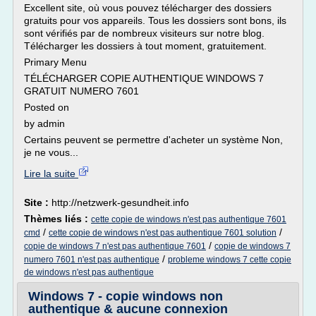
Excellent site, où vous pouvez télécharger des dossiers
gratuits pour vos appareils. Tous les dossiers sont bons, ils
sont vérifiés par de nombreux visiteurs sur notre blog.
Télécharger les dossiers à tout moment, gratuitement.
Primary Menu
TÉLÉCHARGER COPIE AUTHENTIQUE WINDOWS 7
GRATUIT NUMERO 7601
Posted on
by admin
Certains peuvent se permettre d'acheter un système Non,
je ne vous...
Lire la suite
Site :
http://netzwerk-gesundheit.info
Thèmes liés :
cette copie de windows n'est pas authentique 7601
/
/
cmd
cette copie de windows n'est pas authentique 7601 solution
/
copie de windows 7 n'est pas authentique 7601
copie de windows 7
/
numero 7601 n'est pas authentique
probleme windows 7 cette copie
de windows n'est pas authentique
Windows 7 - copie windows non
authentique & aucune connexion