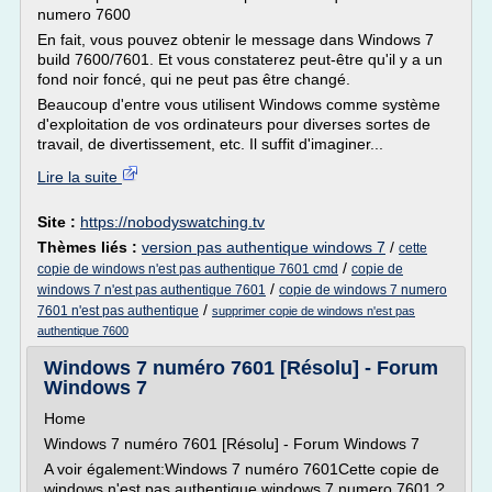
numero 7600
En fait, vous pouvez obtenir le message dans Windows 7
build 7600/7601. Et vous constaterez peut-être qu'il y a un
fond noir foncé, qui ne peut pas être changé.
Beaucoup d'entre vous utilisent Windows comme système
d'exploitation de vos ordinateurs pour diverses sortes de
travail, de divertissement, etc. Il suffit d'imaginer...
Lire la suite
Site :
https://nobodyswatching.tv
Thèmes liés :
version pas authentique windows 7
/
cette
/
copie de windows n'est pas authentique 7601 cmd
copie de
/
windows 7 n'est pas authentique 7601
copie de windows 7 numero
/
7601 n'est pas authentique
supprimer copie de windows n'est pas
authentique 7600
Windows 7 numéro 7601 [Résolu] - Forum
Windows 7
Home
Windows 7 numéro 7601 [Résolu] - Forum Windows 7
A voir également:Windows 7 numéro 7601Cette copie de
windows n'est pas authentique windows 7 numero 7601 ?