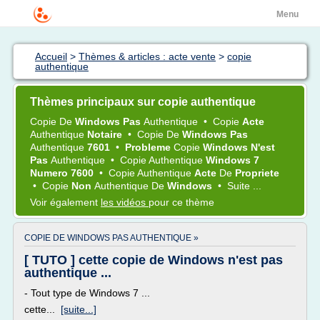
Menu
Accueil
>
Thèmes & articles : acte vente
>
copie
authentique
Thèmes principaux sur copie authentique
Copie
De
Windows Pas
Authentique
•
Copie
Acte
Authentique
Notaire
•
Copie
De
Windows Pas
Authentique
7601
•
Probleme
Copie
Windows N'est
Pas
Authentique
•
Copie Authentique
Windows 7
Numero 7600
•
Copie Authentique
Acte
De
Propriete
•
Copie
Non
Authentique
De
Windows
•
Suite ...
Voir également
les vidéos
pour ce thème
COPIE DE WINDOWS PAS AUTHENTIQUE »
[ TUTO ] cette copie de Windows n'est pas
authentique ...
- Tout type de Windows 7 ...
cette...
[suite...]