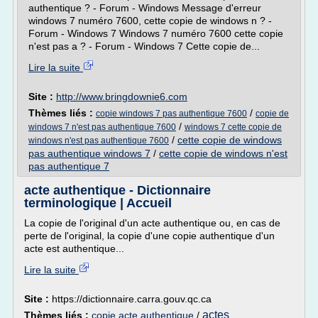
authentique ? - Forum - Windows Message d'erreur
windows 7 numéro 7600, cette copie de windows n ? -
Forum - Windows 7 Windows 7 numéro 7600 cette copie
n'est pas a ? - Forum - Windows 7 Cette copie de...
Lire la suite
Site :
http://www.bringdownie6.com
Thèmes liés :
/
copie windows 7 pas authentique 7600
copie de
/
windows 7 n'est pas authentique 7600
windows 7 cette copie de
/
cette copie de windows
windows n'est pas authentique 7600
pas authentique windows 7
/
cette copie de windows n'est
pas authentique 7
acte authentique - Dictionnaire
terminologique | Accueil
La copie de l'original d'un acte authentique ou, en cas de
perte de l'original, la copie d'une copie authentique d'un
acte est authentique...
Lire la suite
Site :
https://dictionnaire.carra.gouv.qc.ca
actes
Thèmes liés :
copie acte authentique
/