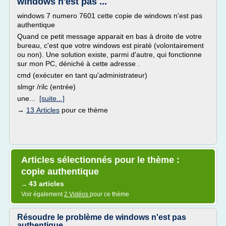
windows n'est pas ...
windows 7 numero 7601 cette copie de windows n'est pas
authentique
Quand ce petit message apparait en bas à droite de votre
bureau, c'est que votre windows est piraté (volontairement
ou non). Une solution existe, parmi d'autre, qui fonctionne
sur mon PC, déniché à cette adresse .
cmd (exécuter en tant qu'administrateur)
slmgr /rilc (entrée)
une...
[suite...]
→
13 Articles
pour ce thème
Articles sélectionnés pour le thème :
copie authentique
43 articles
→
Voir également
2 Vidéos
pour ce thème
Résoudre le problème de windows n'est pas
authentique ...