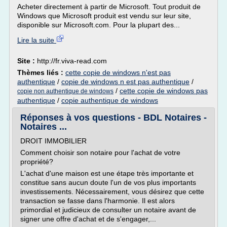
Acheter directement à partir de Microsoft. Tout produit de
Windows que Microsoft produit est vendu sur leur site,
disponible sur Microsoft.com. Pour la plupart des...
Lire la suite
Site :
http://fr.viva-read.com
Thèmes liés :
cette copie de windows n'est pas
authentique
/
copie de windows n est pas authentique
/
/
cette copie de windows pas
copie non authentique de windows
authentique
/
copie authentique de windows
Réponses à vos questions - BDL Notaires -
Notaires ...
DROIT IMMOBILIER
Comment choisir son notaire pour l'achat de votre
propriété?
L'achat d'une maison est une étape très importante et
constitue sans aucun doute l'un de vos plus importants
investissements. Nécessairement, vous désirez que cette
transaction se fasse dans l'harmonie. Il est alors
primordial et judicieux de consulter un notaire avant de
signer une offre d'achat et de s'engager,...