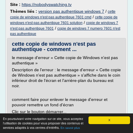
Site :
https://nobodyswatching.tv
Thèmes liés :
version pas authentique windows 7
/
cette
/
copie de windows n'est pas authentique 7601 cmd
cette copie de
/
windows n'est pas authentique 7601 solution
copie de windows 7
/
n'est pas authentique 7601
copie de windows 7 numero 7601 n'est
pas authentique
cette copie de windows n'est pas
authentique - comment ...
le message d'erreur « Cette copie de Windows n'est pas
authentique »
Description de l'erreur : le message d'erreur « Cette copie
de Windows n'est pas authentique » s'affiche dans le coin
inférieur droit de l'écran et l'arrière-plan du bureau est
noir.
comment faire pour enlever le message d'erreur et
pouvoir remettre un fond d'écran
Clic sur le bouton démarrer...
En poursuivant votre navigation sur ce site, vous acceptez
Lire la suite
X
l'utilisation de cookies pour vous proposer des contenus et
Date:
2019-03-26 16:38:30
services adaptés à vos centres d'intérêts.
En savoir plus
Site :
https://commentbienfaire.blogspot.com