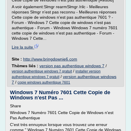
Cette copie de Windows n'est pas authentique [Résolu]
A voir également:Slmgr rearmSlmgr /rilc - Meilleures
réponses Slmgr n'est pas reconnu - Meilleures réponses
Cette copie de windows n'est pas authentique 7601 ? -
Forum - Windows 7 Cette copie de windows n'est pas
authentique - Forum - Windows Windows 7 numéro 7601
cette copie de windows n'est pas authentique - Forum -
Windows 7 Cette...
Lire la suite
Site :
http://www.bringdownie6.com
Thèmes liés :
version pas authentique windows 7
/
/
version authentique windows 7 gratuit
installer version
/
version authentique windows
authentique windows 7 gratuit
7
/
copie windows authentique 7601
Windows 7 Numéro 7601 Cette Copie de
Windows n'est Pas ...
Share
Windows 7 Numéro 7601 Cette Copie de Windows n'est
Pas Authentique
C'est très ennuyeux lorsque vous trouvez une erreur
comme " Windows 7 Numéro 7601 Cette Copie de Windows