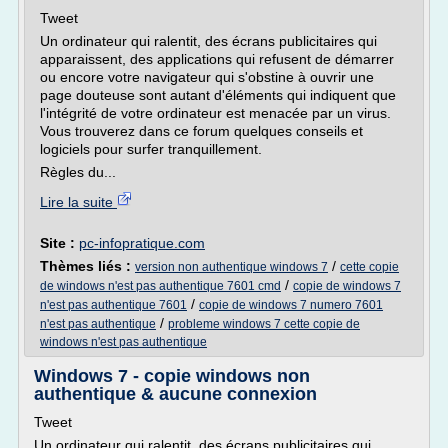
Tweet
Un ordinateur qui ralentit, des écrans publicitaires qui
apparaissent, des applications qui refusent de démarrer
ou encore votre navigateur qui s'obstine à ouvrir une
page douteuse sont autant d'éléments qui indiquent que
l'intégrité de votre ordinateur est menacée par un virus.
Vous trouverez dans ce forum quelques conseils et
logiciels pour surfer tranquillement.
Règles du...
Lire la suite
Site :
pc-infopratique.com
Thèmes liés :
/
version non authentique windows 7
cette copie
/
de windows n'est pas authentique 7601 cmd
copie de windows 7
/
n'est pas authentique 7601
copie de windows 7 numero 7601
/
n'est pas authentique
probleme windows 7 cette copie de
windows n'est pas authentique
Windows 7 - copie windows non
authentique & aucune connexion
Tweet
Un ordinateur qui ralentit, des écrans publicitaires qui