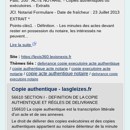
Fasc. 200 : ACTE NOTARIÉ. - Copies authentiques ou
exécutoires. - Extraits
JCl. Notarial Formuliare - Date de fraîcheur : 23 Juillet 2013
EXTRAIT *
Points-clés1. - Définition. - Les minutes des actes devant
rester en possession du notaire, les intéressés ne
peuvent...
Lire la suite
Site :
https://lexis360.lexisnexis.fr
Thèmes liés :
delivrance copie executoire acte authentique
/
copie authentique acte notarie
/
copie executoire acte
copie acte authentique notaire
notarie
/
/
delivrance copie
executoire notaire
Copie authentique - lasgleizes.fr
56610 SECTION I - DEFINITION DE LA COPIE
AUTHENTIQUE ET RÈGLES DE DELIVRANCE
156610 La copie authentique est la transcription littérale
d'un acte et de ses annexes.
Le droit de délivrer des copies exécutoires et des copies
authentiques appartient au notaire détenteur de la minute