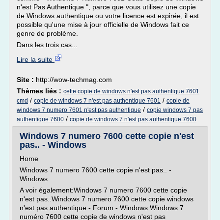
n'est Pas Authentique ", parce que vous utilisez une copie
de Windows authentique ou votre licence est expirée, il est
possible qu'une mise à jour officielle de Windows fait ce
genre de problème.
Dans les trois cas...
Lire la suite
Site :
http://wow-techmag.com
Thèmes liés :
cette copie de windows n'est pas authentique 7601
/
/
cmd
copie de windows 7 n'est pas authentique 7601
copie de
/
windows 7 numero 7601 n'est pas authentique
copie windows 7 pas
/
authentique 7600
copie de windows 7 n'est pas authentique 7600
Windows 7 numero 7600 cette copie n'est
pas.. - Windows
Home
Windows 7 numero 7600 cette copie n'est pas.. -
Windows
A voir également:Windows 7 numero 7600 cette copie
n'est pas..Windows 7 numero 7600 cette copie windows
n'est pas authentique - Forum - Windows Windows 7
numéro 7600 cette copie de windows n'est pas