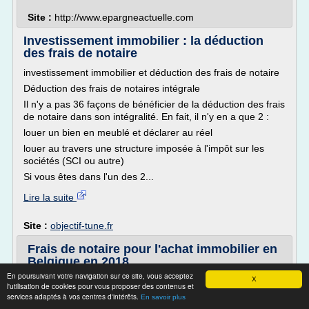
Site :
http://www.epargneactuelle.com
Investissement immobilier : la déduction
des frais de notaire
investissement immobilier et déduction des frais de notaire
Déduction des frais de notaires intégrale
Il n'y a pas 36 façons de bénéficier de la déduction des frais
de notaire dans son intégralité. En fait, il n'y en a que 2 :
louer un bien en meublé et déclarer au réel
louer au travers une structure imposée à l'impôt sur les
sociétés (SCI ou autre)
Si vous êtes dans l'un des 2...
Lire la suite
Site :
objectif-tune.fr
Frais de notaire pour l'achat immobilier en
Belgique en 2018
En poursuivant votre navigation sur ce site, vous acceptez
Quels sont les frais liés à l'achat et à l'ouverture de crédit
X
l'utilisation de cookies pour vous proposer des contenus et
?
services adaptés à vos centres d'intérêts.
En savoir plus