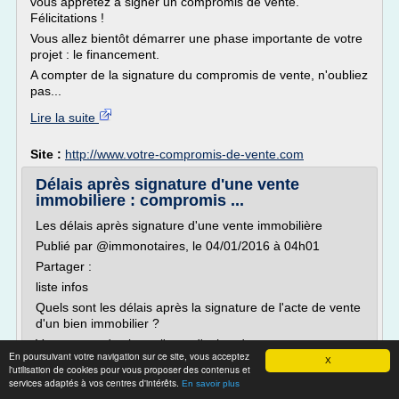
vous apprêtez à signer un compromis de vente.
Félicitations !
Vous allez bientôt démarrer une phase importante de votre
projet : le financement.
A compter de la signature du compromis de vente, n'oubliez
pas...
Lire la suite
Site :
http://www.votre-compromis-de-vente.com
Délais après signature d'une vente
immobiliere : compromis ...
Les délais après signature d'une vente immobilière
Publié par @immonotaires, le 04/01/2016 à 04h01
Partager :
liste infos
Quels sont les délais après la signature de l'acte de vente
d'un bien immobilier ?
Vous venez de signer l'acte d'achat de votre nouveau
En poursuivant votre navigation sur ce site, vous acceptez
logement chez votre notaire . Vous êtes maintenant
X
l'utilisation de cookies pour vous proposer des contenus et
propriétaire. Félicitations !
services adaptés à vos centres d'intérêts.
En savoir plus
Vous repartez avec les clefs de votre maison et...