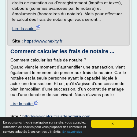
droits de mutation ou d'enregistrement (impôts et taxes),
débours (sommes avancées par le notaire) et
émoluments (honoraires du notaire). Mais pour effectuer
le calcul des frais de notaire qui vous seront...
Lire la suite
Site :
https://www.nexity.fr
Comment calculer les frais de notaire ...
Comment calculer les frais de notaire ?
Quand vient le moment d'authentifier une transaction, vient
également le moment de penser aux frais de notaire. Car le
notaire est la seule personne ayant la capacité légale à
acter une transaction. Et ce, qu'il s'agisse d'une cession de
bien immobilier, d'une succession, d'un contrat de mariage
ou d'une donation de son vivant. Nous n'avons pas le...
Lire la suite
Site :
http://www.calculfraisdenotaire.com
En poursuivant votre navigation sur ce site, vous acceptez
X
Immobilier frais de notaires Saint-Malo
l'utilisation de cookies pour vous proposer des contenus et
services adaptés à vos centres d'intérêts.
2016 - Agence ...
En savoir plus