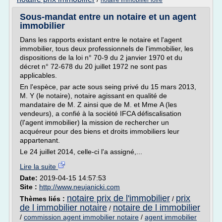
notaire immobilier loire
Sous-mandat entre un notaire et un agent
immobilier
Dans les rapports existant entre le notaire et l'agent
immobilier, tous deux professionnels de l'immobilier, les
dispositions de la loi n° 70-9 du 2 janvier 1970 et du
décret n° 72-678 du 20 juillet 1972 ne sont pas
applicables.
En l'espèce, par acte sous seing privé du 15 mars 2013,
M. Y (le notaire), notaire agissant en qualité de
mandataire de M. Z ainsi que de M. et Mme A (les
vendeurs), a confié à la société IFCA défiscalisation
(l'agent immobilier) la mission de rechercher un
acquéreur pour des biens et droits immobiliers leur
appartenant.
Le 24 juillet 2014, celle-ci l'a assigné,...
Lire la suite
Date:
2019-04-15 14:57:53
Site :
http://www.neujanicki.com
notaire prix de l'immobilier
prix
Thèmes liés :
/
de l immobilier notaire
notaire de l immobilier
/
/
commission agent immobilier notaire
/
agent immobilier