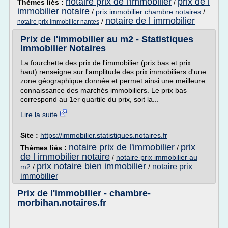
notaire prix de l'immobilier
prix de l
Thèmes liés :
/
immobilier notaire
/
prix immobilier chambre notaires
/
notaire de l immobilier
/
notaire prix immobilier nantes
Prix de l'immobilier au m2 - Statistiques
Immobilier Notaires
La fourchette des prix de l'immobilier (prix bas et prix
haut) renseigne sur l'amplitude des prix immobiliers d'une
zone géographique donnée et permet ainsi une meilleure
connaissance des marchés immobiliers. Le prix bas
correspond au 1er quartile du prix, soit la...
Lire la suite
Site :
https://immobilier.statistiques.notaires.fr
notaire prix de l'immobilier
prix
Thèmes liés :
/
de l immobilier notaire
/
notaire prix immobilier au
prix notaire bien immobilier
notaire prix
m2
/
/
immobilier
Prix de l'immobilier - chambre-
morbihan.notaires.fr