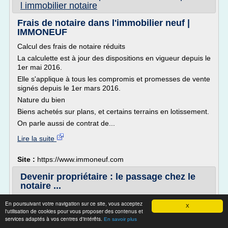
l immobilier notaire
Frais de notaire dans l'immobilier neuf |
IMMONEUF
Calcul des frais de notaire réduits
La calculette est à jour des dispositions en vigueur depuis le
1er mai 2016.
Elle s'applique à tous les compromis et promesses de vente
signés depuis le 1er mars 2016.
Nature du bien
Biens achetés sur plans, et certains terrains en lotissement.
On parle aussi de contrat de...
Lire la suite
Site :
https://www.immoneuf.com
Devenir propriétaire : le passage chez le
notaire ...
Devenir propriétaire : le passage chez le notaire
En poursuivant votre navigation sur ce site, vous acceptez
X
l'utilisation de cookies pour vous proposer des contenus et
le 14 mars 2016
services adaptés à vos centres d'intérêts.
En savoir plus
Vous êtes primo-accédant et envisagez d'acheter un