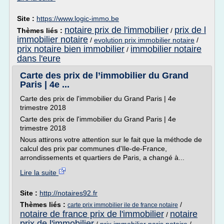
Site :
https://www.logic-immo.be
notaire prix de l'immobilier
prix de l
Thèmes liés :
/
immobilier notaire
/
evolution prix immobilier notaire
/
prix notaire bien immobilier
immobilier notaire
/
dans l'eure
Carte des prix de l’immobilier du Grand
Paris | 4e ...
Carte des prix de l'immobilier du Grand Paris | 4e
trimestre 2018
Carte des prix de l'immobilier du Grand Paris | 4e
trimestre 2018
Nous attirons votre attention sur le fait que la méthode de
calcul des prix par communes d'Ile-de-France,
arrondissements et quartiers de Paris, a changé à...
Lire la suite
Site :
http://notaires92.fr
Thèmes liés :
/
carte prix immobilier ile de france notaire
notaire de france prix de l'immobilier
notaire
/
prix de l'immobilier