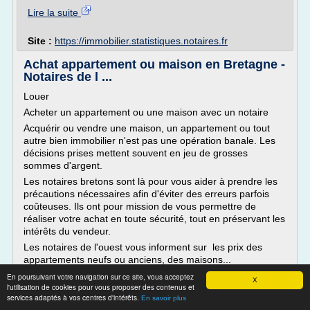
Lire la suite
Site :
https://immobilier.statistiques.notaires.fr
Achat appartement ou maison en Bretagne -
Notaires de l ...
Louer
Acheter un appartement ou une maison avec un notaire
Acquérir ou vendre une maison, un appartement ou tout
autre bien immobilier n'est pas une opération banale. Les
décisions prises mettent souvent en jeu de grosses
sommes d'argent.
Les notaires bretons sont là pour vous aider à prendre les
précautions nécessaires afin d'éviter des erreurs parfois
coûteuses. Ils ont pour mission de vous permettre de
réaliser votre achat en toute sécurité, tout en préservant les
intérêts du vendeur.
Les notaires de l'ouest vous informent sur les prix des
appartements neufs ou anciens, des maisons...
En poursuivant votre navigation sur ce site, vous acceptez
Lire la suite
X
l'utilisation de cookies pour vous proposer des contenus et
services adaptés à vos centres d'intérêts.
En savoir plus
Site :
https://www.notaires-ouest.com