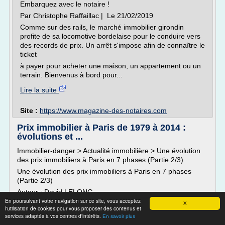
Embarquez avec le notaire !
Par Christophe Raffaillac | Le 21/02/2019
Comme sur des rails, le marché immobilier girondin
profite de sa locomotive bordelaise pour le conduire vers
des records de prix. Un arrêt s'impose afin de connaître le
ticket
à payer pour acheter une maison, un appartement ou un
terrain. Bienvenus à bord pour...
Lire la suite
Site :
https://www.magazine-des-notaires.com
Prix immobilier à Paris de 1979 à 2014 :
évolutions et ...
Immobilier-danger > Actualité immobilière > Une évolution
des prix immobiliers à Paris en 7 phases (Partie 2/3)
Une évolution des prix immobiliers à Paris en 7 phases
(Partie 2/3)
Auteur : David LELONG
En poursuivant votre navigation sur ce site, vous acceptez
L'immobilier à Paris est un marché ultra-spécifique avec de
X
l'utilisation de cookies pour vous proposer des contenus et
nombreuses particularités. Voici une étude complète de
services adaptés à vos centres d'intérêts.
En savoir plus
l'évolution des prix de l'immobilier à Paris de 1979 à