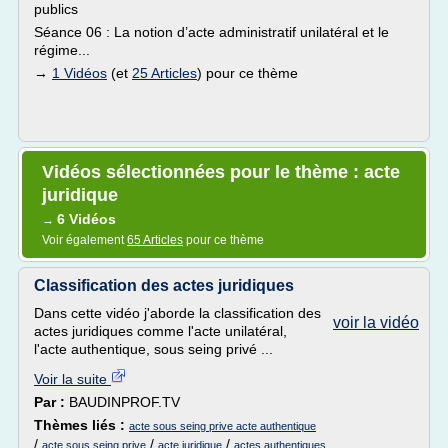
publics
Séance 06 : La notion d’acte administratif unilatéral et le
régime...
→
1 Vidéos
(et
25 Articles
) pour ce thème
Vidéos sélectionnées pour le thème : acte
juridique
6 Vidéos
→
Voir également
65 Articles
pour ce thème
Classification des actes juridiques
Dans cette vidéo j'aborde la classification des
voir la vidéo
actes juridiques comme l'acte unilatéral,
l'acte authentique, sous seing privé ...
Voir la suite
Par :
BAUDINPROF.TV
Thèmes liés :
acte sous seing prive acte authentique
/
/
/
acte sous seing prive
acte juridique
actes authentiques