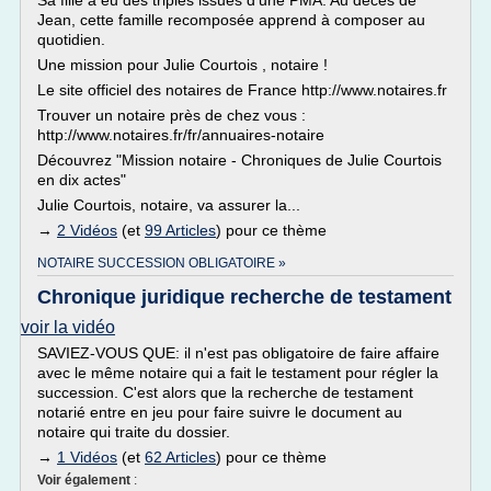
Sa fille a eu des triplés issues d'une PMA. Au décès de
Jean, cette famille recomposée apprend à composer au
quotidien.
Une mission pour Julie Courtois , notaire !
Le site officiel des notaires de France http://www.notaires.fr
Trouver un notaire près de chez vous :
http://www.notaires.fr/fr/annuaires-notaire
Découvrez "Mission notaire - Chroniques de Julie Courtois
en dix actes"
Julie Courtois, notaire, va assurer la...
→
2 Vidéos
(et
99 Articles
) pour ce thème
NOTAIRE SUCCESSION OBLIGATOIRE »
Chronique juridique recherche de testament
voir la vidéo
SAVIEZ-VOUS QUE: il n'est pas obligatoire de faire affaire
avec le même notaire qui a fait le testament pour régler la
succession. C'est alors que la recherche de testament
notarié entre en jeu pour faire suivre le document au
notaire qui traite du dossier.
→
1 Vidéos
(et
62 Articles
) pour ce thème
Voir également
: