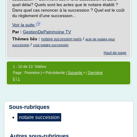
quel délai? Quels sont les actes que le notaire établit ?
Dans quel cas renoncer à la succession ? Quel est le coût
du règlement d'une succession...
Voir la suite
Par :
GestionDePatrimoine TV
Thèmes liés :
/
notaire succession paris
acte de notaire pour
/
succession
cout notaire succession
Haut de page
1 - 10 de 13 Vidéos
Page : Première | < Précédente |
Suivante
> |
Dernière
0
|
1
Sous-rubriques
notaire succession
Autres sous-rubriques