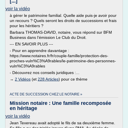
[...]
voir la vidéo
à gérer le patrimoine familial. Quelle aide puis-je avoir pour
un recours ? Quels seront les droits de successions et frais
pour les héritiers ?
Barbara THOMAS-DAVID, notaire, vous répond sur BFM
Business dans l'émission Le Club du Droit.
--- EN SAVOIR PLUS ---
- Pour en apprendre davantage :
https://www.notaires.fr/fr/couple-famille/protection-des-
proches-vuln%C3%A9rables/le-patrimoine-des-personnes-
vuln%C3%A9rables
- Découvrez nos conseils juridiques :...
→
2 Vidéos
(et
228 Articles
) pour ce thème
ACTE DE SUCCESSION CHEZ LE NOTAIRE »
Mission notaire : Une famille recomposée
en héritage
voir la vidéo
Jean Texereau avait adopté le fils de sa deuxième femme.