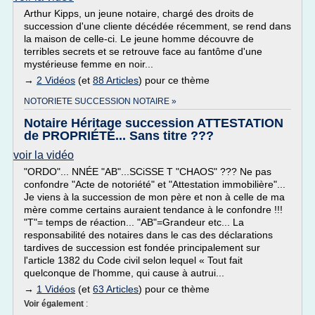
Arthur Kipps, un jeune notaire, chargé des droits de
succession d'une cliente décédée récemment, se rend dans
la maison de celle-ci. Le jeune homme découvre de
terribles secrets et se retrouve face au fantôme d'une
mystérieuse femme en noir...
→
2 Vidéos
(et
88 Articles
) pour ce thème
NOTORIETE SUCCESSION NOTAIRE »
Notaire Héritage succession ATTESTATION
de PROPRIÉTÉ... Sans titre ???
voir la vidéo
"ORDO"... NNÉE "AB"...SCiSSE T "CHAOS" ??? Ne pas
confondre "Acte de notoriété" et "Attestation immobilière"...
Je viens à la succession de mon père et non à celle de ma
mère comme certains auraient tendance à le confondre !!!
"T"= temps de réaction... "AB"=Grandeur etc... La
responsabilité des notaires dans le cas des déclarations
tardives de succession est fondée principalement sur
l'article 1382 du Code civil selon lequel « Tout fait
quelconque de l'homme, qui cause à autrui...
→
1 Vidéos
(et
63 Articles
) pour ce thème
Voir également
: