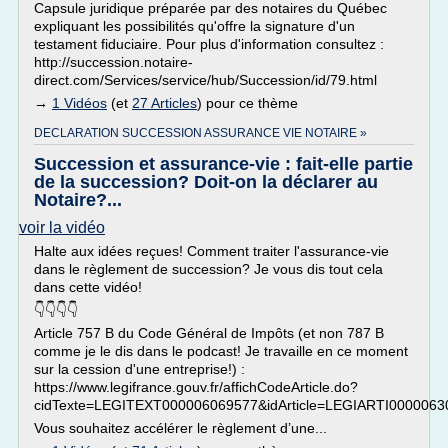
Capsule juridique préparée par des notaires du Québec
expliquant les possibilités qu'offre la signature d'un
testament fiduciaire. Pour plus d'information consultez :
http://succession.notaire-
direct.com/Services/service/hub/Succession/id/79.html
→
1 Vidéos
(et
27 Articles
) pour ce thème
DECLARATION SUCCESSION ASSURANCE VIE NOTAIRE »
Succession et assurance-vie : fait-elle partie
de la succession? Doit-on la déclarer au
Notaire?...
voir la vidéo
Halte aux idées reçues! Comment traiter l'assurance-vie
dans le règlement de succession? Je vous dis tout cela
dans cette vidéo!
👇👇👇👇
Article 757 B du Code Général de Impôts (et non 787 B
comme je le dis dans le podcast! Je travaille en ce moment
sur la cession d'une entreprise!) :
https://www.legifrance.gouv.fr/affichCodeArticle.do?
cidTexte=LEGITEXT000006069577&idArticle=LEGIARTI00000630
Vous souhaitez accélérer le règlement d’une...