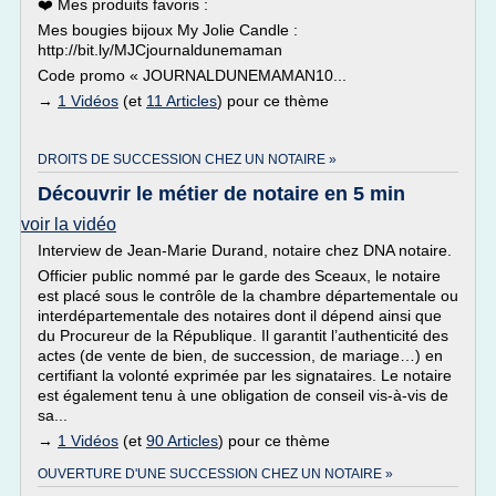
❤️ Mes produits favoris :
Mes bougies bijoux My Jolie Candle :
http://bit.ly/MJCjournaldunemaman
Code promo « JOURNALDUNEMAMAN10...
→
1 Vidéos
(et
11 Articles
) pour ce thème
DROITS DE SUCCESSION CHEZ UN NOTAIRE »
Découvrir le métier de notaire en 5 min
voir la vidéo
Interview de Jean-Marie Durand, notaire chez DNA notaire.
Officier public nommé par le garde des Sceaux, le notaire
est placé sous le contrôle de la chambre départementale ou
interdépartementale des notaires dont il dépend ainsi que
du Procureur de la République. Il garantit l’authenticité des
actes (de vente de bien, de succession, de mariage…) en
certifiant la volonté exprimée par les signataires. Le notaire
est également tenu à une obligation de conseil vis-à-vis de
sa...
→
1 Vidéos
(et
90 Articles
) pour ce thème
OUVERTURE D'UNE SUCCESSION CHEZ UN NOTAIRE »