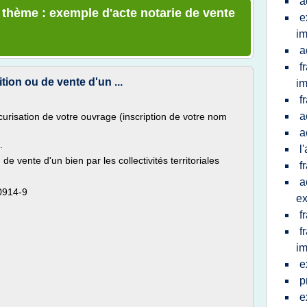
a
e thème : exemple d'acte notarie de vente
e
im
a
f
tion ou de vente d'un ...
im
f
a
curisation de votre ouvrage (inscription de votre nom
a
.
l
de vente d'un bien par les collectivités territoriales
f
a
0914-9
e
f
f
im
e
p
e