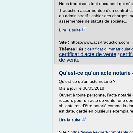
Nous traduisons tout document qui néces
Traduction assermentée d'un contrat co
ou administratif : cahier des charges, 
assermentée de statuts de société,...
Lire la suite
Site :
https://www.acs-traduction.com
Thèmes liés :
certificat d'immatriculat
certificat d'acte de vente
certi
/
de vente
Qu’est-ce qu’un acte notarié
Qu'est-ce qu'un acte notarié ?
Mis à jour le 30/03/2018
Ouvert à toute personne, l'acte notarié 
recours pour un acte de vente, une dona
obligatoires d'être notarié comme la do
est daté, gardé en plusieurs exemplaire
Lire la suite
Site :
https://www.l-expert-comptable.