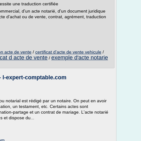
site une traduction certifiée
mmercial, d'un acte notarié, d'un document juridique
acte d'achat ou de vente, contrat, agrément, traduction
ion acte de vente
/
certificat d'acte de vente vehicule
/
ficat d acte de vente
exemple d'acte notarie
/
 - l-expert-comptable.com
ou notarial est rédigé par un notaire. On peut en avoir
tion, un testament, etc. Certains actes sont
nation-partage et un contrat de mariage. L'acte notarié
s et dispose du...
com