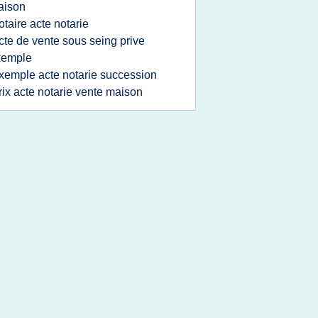
aison
otaire acte notarie
cte de vente sous seing prive
xemple
xemple acte notarie succession
rix acte notarie vente maison