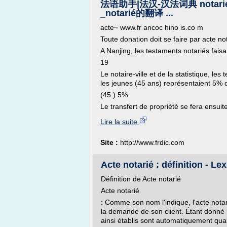
法语助手|法汉-汉法词典 notar
_notarié的翻译 ...
acte~ www.fr ancoc hino is.co m
Toute donation doit se faire par acte not
A Nanjing, les testaments notariés fais
19
Le notaire-ville et de la statistique, l
les jeunes (45 ans) représentaient 5% d
(45 ) 5%
Le transfert de propriété se fera ensuite
Lire la suite
Site :
http://www.frdic.com
Acte notarié : définition - Le
Définition de Acte notarié
Acte notarié
: Comme son nom l'indique, l'acte notari
la demande de son client. Étant donné la
ainsi établis sont automatiquement qual