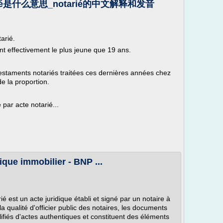
ié是什么意思_notarié的中文解释和发音
arié.
ant effectivement le plus jeune que 19 ans.
es testaments notariés traitées ces dernières années chez
e la proportion.
 par acte notarié...
xique immobilier - BNP ...
é est un acte juridique établi et signé par un notaire à
 qualité d'officier public des notaires, les documents
ifiés d'actes authentiques et constituent des éléments