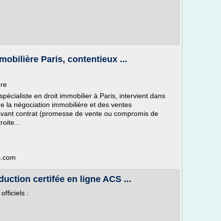
obilière Paris, contentieux ...
ère
écialiste en droit immobilier à Paris, intervient dans
e la négociation immobilière et des ventes
l'avant contrat (promesse de vente ou compromis de
roite...
s.com
uction certifée en ligne ACS ...
ficiels :