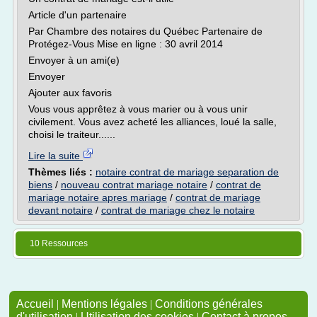
Article d'un partenaire
Par Chambre des notaires du Québec Partenaire de
Protégez-Vous Mise en ligne : 30 avril 2014
Envoyer à un ami(e)
Envoyer
Ajouter aux favoris
Vous vous apprêtez à vous marier ou à vous unir
civilement. Vous avez acheté les alliances, loué la salle,
choisi le traiteur......
Lire la suite
Thèmes liés :
notaire contrat de mariage separation de
biens
/
nouveau contrat mariage notaire
/
contrat de
mariage notaire apres mariage
/
contrat de mariage
devant notaire
/
contrat de mariage chez le notaire
10 Ressources
Accueil
|
Mentions légales
|
Conditions générales
d'utilisation
|
Utilisation des cookies
|
Contact à propos