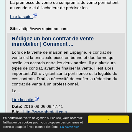
La promesse de vente ou compromis de vente permettent
au vendeur et à l'acheteur de préciser les...
Lire la suite
Site :
http://www.repimmo.com
Rédigez un bon contrat de vente
immobilier | Comment ...
Lors de la vente de maison en Espagne, le contrat de
vente est la principale pièce en bonne et due forme qui
scelle les accords entre les deux parties. Il y a plusieurs
types de contrat, avant de finaliser la vente. Il est alors
important d'être vigilant sur la pertinence et la légalité de
ces contrats. D'où la nécessité de confier la rédaction du
contrat de vente à un professionnel.
Le...
Lire la suite
Date:
2016-09-06 08:47:41
Site :
http://www.abrafati.com
En poursuivant votre navigation sur ce site, vous acceptez
X
Comment obtenir l'acte de propriété d'une
l'utilisation de cookies pour vous proposer des contenus et
maison - Proprioo
services adaptés à vos centres d'intérêts.
En savoir plus