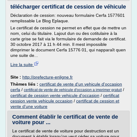
télécharger certificat de cession de véhicule
Déclaration de cession: nouveau formulaire Cerfa 1577601
remplissable Le Blog Eplaque.
Le certificat de cession ne permet en effet que de mettre un
nom, celui du titulaire. Lajout dun ou des cotitulaire à la
carte grise se fait via le formulaire de demande de certificat.
30 octobre 2017 à 11 h 44 min. Il mest impossible
dimprimer le document Cerfa 15776 01, qui napparaît quen
une suite de...
Lire la suite
Site :
http://prefecture-enligne.fr
Thèmes liés :
certificat de vente d'un vehicule d'occasion
cerfa
/
/
certificat de vente de vehicule d'occasion a imprimer gratuit
certificat de cession vente vehicule d'occasion
/
certificat
cession vente vehicule occasion
/
certificat de cession et
vente d'une voiture
Comment établir le certificat de vente de
voiture pour ...
Le certificat de vente de voiture pour destruction est un
document à établir lorsqu'on veut céder sa voiture pour