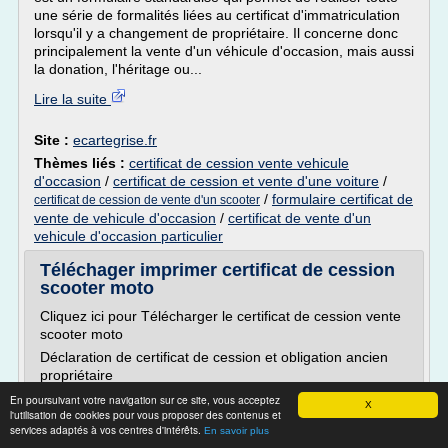
une série de formalités liées au certificat d'immatriculation
lorsqu'il y a changement de propriétaire. Il concerne donc
principalement la vente d'un véhicule d'occasion, mais aussi
la donation, l'héritage ou...
Lire la suite
Site :
ecartegrise.fr
Thèmes liés :
certificat de cession vente vehicule
d'occasion
/
certificat de cession et vente d'une voiture
/
/
formulaire certificat de
certificat de cession de vente d'un scooter
vente de vehicule d'occasion
/
certificat de vente d'un
vehicule d'occasion particulier
Téléchager imprimer certificat de cession
scooter moto
Cliquez ici pour Télécharger le certificat de cession vente
scooter moto
Déclaration de certificat de cession et obligation ancien
propriétaire
Avant de donner au nouvel acquéreur sa carte grise,
En poursuivant votre navigation sur ce site, vous acceptez
X
l'utilisation de cookies pour vous proposer des contenus et
l'ancien propriétaire du scooter 50cc doit noter sur la
services adaptés à vos centres d'intérêts.
En savoir plus
carte grise d'une manière lisible et inaltérable, la mention