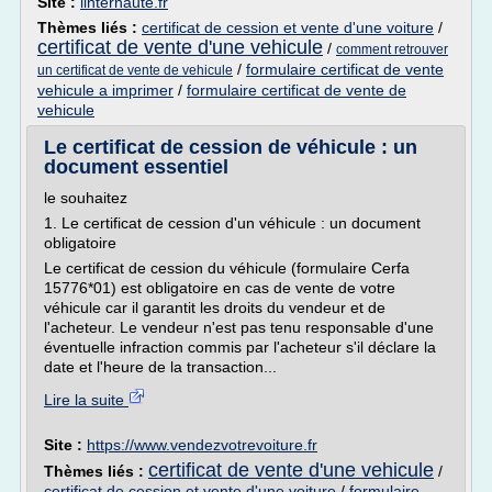
Site :
linternaute.fr
Thèmes liés :
certificat de cession et vente d'une voiture
/
certificat de vente d'une vehicule
/
comment retrouver
/
formulaire certificat de vente
un certificat de vente de vehicule
vehicule a imprimer
/
formulaire certificat de vente de
vehicule
Le certificat de cession de véhicule : un
document essentiel
le souhaitez
1. Le certificat de cession d'un véhicule : un document
obligatoire
Le certificat de cession du véhicule (formulaire Cerfa
15776*01) est obligatoire en cas de vente de votre
véhicule car il garantit les droits du vendeur et de
l'acheteur. Le vendeur n'est pas tenu responsable d'une
éventuelle infraction commis par l'acheteur s'il déclare la
date et l'heure de la transaction...
Lire la suite
Site :
https://www.vendezvotrevoiture.fr
certificat de vente d'une vehicule
Thèmes liés :
/
certificat de cession et vente d'une voiture
/
formulaire