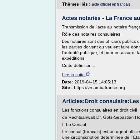
Thèmes liés :
acte officiel en francais
Actes notariés - La France a
Transmission de l'acte au notaire franç
Rôle des notaires consulaires
Les notaires sont des officiers publics 
les parties doivent ou veulent faire don
l'autorité publique, et pour en assurer 
expéditions.
Cette définition...
Lire la suite
Date:
2019-04-15 14:05:13
Site :
https://vn.ambafrance.org
Articles:Droit consulaire:Les
Les fonctions consulaires en droit civil
de Rechtsanwalt Dr. Götz-Sebastian H
I. Le Consul
Le consul (francais) est un agent offic
une circonscription déterminée de l´Et