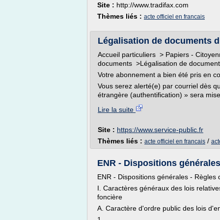
Site :
http://www.tradifax.com
Thèmes liés :
acte officiel en francais
Légalisation de documents d'o
Accueil particuliers > Papiers - Citoyen
documents >Légalisation de documents d
Votre abonnement a bien été pris en c
Vous serez alerté(e) par courriel dès 
étrangère (authentification) » sera mise 
Lire la suite
Site :
https://www.service-public.fr
Thèmes liés :
/
acte officiel en francais
act
ENR - Dispositions générales -
ENR - Dispositions générales - Règles d'
I. Caractères généraux des lois relative
foncière
A. Caractère d'ordre public des lois d'
1