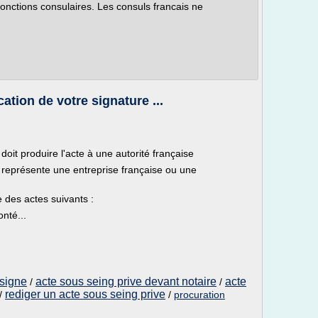
onctions consulaires. Les consuls francais ne
cation de votre signature ...
doit produire l'acte à une autorité française
) représente une entreprise française ou une
e des actes suivants :
nté...
 signe
acte sous seing prive devant notaire
acte
/
/
rediger un acte sous seing prive
/
/
procuration