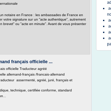
ad
ternationale
a
no
ar un notaire en France : les ambassades de France en
r votre signature sur un "acte authentique", autrement
a
 en brevet" ou "acte en minute". Avant de vous présenter
a
a
a
pa
nd français officielle ...
is officielle Traducteur agréé
ielle allemand-français /francais-allemand
raducteur assermenté, agréé, juré, français et
dique, technique, certifiée conforme, standard
n...