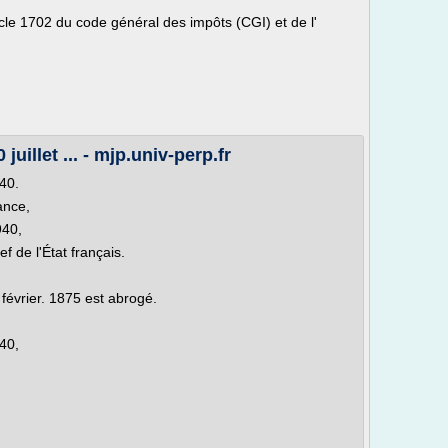
ticle 1702 du code général des impôts (CGI) et de l'
juillet ... - mjp.univ-perp.fr
940.
ance,
940,
 de l'État français.
5 février. 1875 est abrogé.
940,