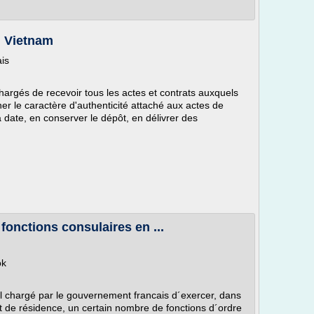
u Vietnam
ais
chargés de recevoir tous les actes et contrats auxquels
ner le caractère d'authenticité attaché aux actes de
la date, en conserver le dépôt, en délivrer des
 fonctions consulaires en ...
ök
iel chargé par le gouvernement francais d´exercer, dans
at de résidence, un certain nombre de fonctions d´ordre