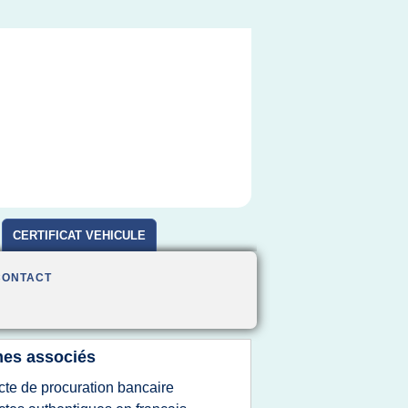
CERTIFICAT VEHICULE
D'OCCASION
CONTACT
es associés
cte de procuration bancaire