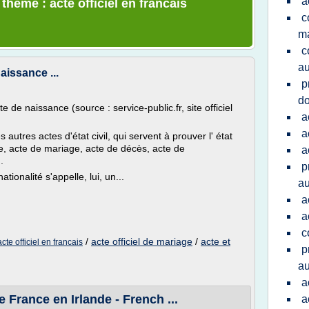
a
thème : acte officiel en francais
c
m
c
au
aissance ...
p
do
 de naissance (source : service-public.fr, site officiel
a
a
utres actes d'état civil, qui servent à prouver l' état
e, acte de mariage, acte de décès, acte de
a
.
p
ionalité s'appelle, lui, un...
au
a
a
c
/
acte officiel de mariage
/
acte et
acte officiel en francais
p
au
a
 France en Irlande - French ...
a