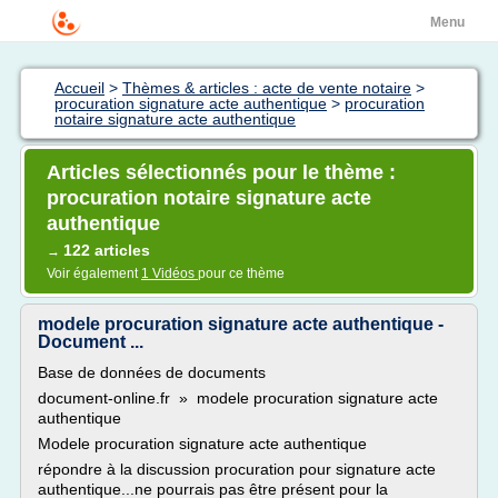
Menu
Accueil
>
Thèmes & articles : acte de vente notaire
>
procuration signature acte authentique
>
procuration
notaire signature acte authentique
Articles sélectionnés pour le thème :
procuration notaire signature acte
authentique
122 articles
→
Voir également
1 Vidéos
pour ce thème
modele procuration signature acte authentique -
Document ...
Base de données de documents
document-online.fr » modele procuration signature acte
authentique
Modele procuration signature acte authentique
répondre à la discussion procuration pour signature acte
authentique...ne pourrais pas être présent pour la