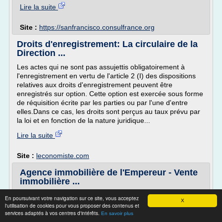
Lire la suite
Site :
https://sanfrancisco.consulfrance.org
Droits d'enregistrement: La circulaire de la
Direction ...
Les actes qui ne sont pas assujettis obligatoirement à
l'enregistrement en vertu de l'article 2 (I) des dispositions
relatives aux droits d'enregistrement peuvent être
enregistrés sur option. Cette option est exercée sous forme
de réquisition écrite par les parties ou par l'une d'entre
elles.Dans ce cas, les droits sont perçus au taux prévu par
la loi et en fonction de la nature juridique...
Lire la suite
Site :
leconomiste.com
Agence immobilière de l'Empereur - Vente
immobilière ...
Les questions que vous nous posez
En poursuivant votre navigation sur ce site, vous acceptez
X
l'utilisation de cookies pour vous proposer des contenus et
1- A partir de quand suis-je vraiment engagé à acheter ?
services adaptés à vos centres d'intérêts.
En savoir plus
A l'issue du délai de rétractation.