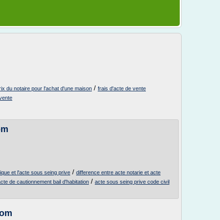
/
rix du notaire pour l'achat d'une maison
frais d'acte de vente
 vente
om
/
tique et l'acte sous seing prive
difference entre acte notarie et acte
/
cte de cautionnement bail d'habitation
acte sous seing prive code civil
com