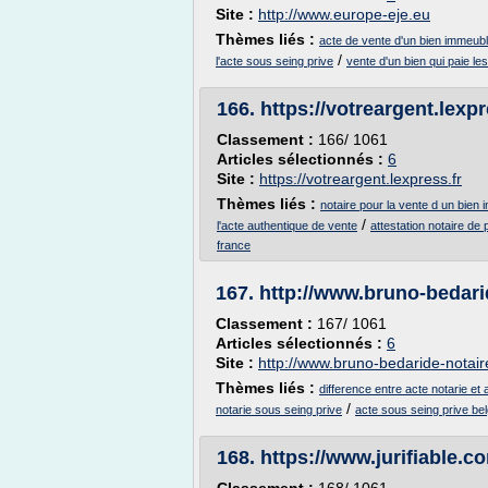
Site :
http://www.europe-eje.eu
Thèmes liés :
acte de vente d'un bien immeub
/
l'acte sous seing prive
vente d'un bien qui paie les
166.
https://votreargent.lexpr
Classement :
166/ 1061
Articles sélectionnés :
6
Site :
https://votreargent.lexpress.fr
Thèmes liés :
notaire pour la vente d un bien 
/
l'acte authentique de vente
attestation notaire de 
france
167.
http://www.bruno-bedarid
Classement :
167/ 1061
Articles sélectionnés :
6
Site :
http://www.bruno-bedaride-notaire
Thèmes liés :
difference entre acte notarie et
/
notarie sous seing prive
acte sous seing prive be
168.
https://www.jurifiable.c