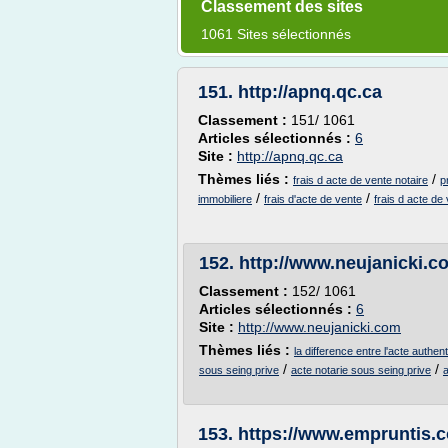
Classement des sites
1061 Sites sélectionnés
151.
http://apnq.qc.ca
Classement :
151/ 1061
Articles sélectionnés :
6
Site :
http://apnq.qc.ca
Thèmes liés :
/
frais d acte de vente notaire
p
/
/
immobiliere
frais d'acte de vente
frais d acte de
152.
http://www.neujanicki.c
Classement :
152/ 1061
Articles sélectionnés :
6
Site :
http://www.neujanicki.com
Thèmes liés :
la difference entre l'acte authen
/
/
sous seing prive
acte notarie sous seing prive
a
153.
https://www.empruntis.