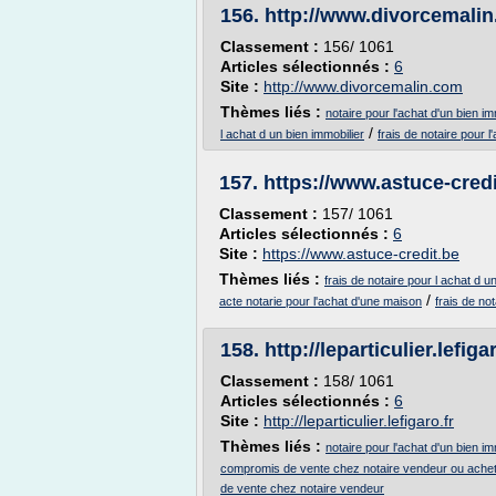
156.
http://www.divorcemali
Classement :
156/ 1061
Articles sélectionnés :
6
Site :
http://www.divorcemalin.com
Thèmes liés :
notaire pour l'achat d'un bien im
/
l achat d un bien immobilier
frais de notaire pour l
157.
https://www.astuce-credi
Classement :
157/ 1061
Articles sélectionnés :
6
Site :
https://www.astuce-credit.be
Thèmes liés :
frais de notaire pour l achat d u
/
acte notarie pour l'achat d'une maison
frais de no
158.
http://leparticulier.lefiga
Classement :
158/ 1061
Articles sélectionnés :
6
Site :
http://leparticulier.lefigaro.fr
Thèmes liés :
notaire pour l'achat d'un bien im
compromis de vente chez notaire vendeur ou ache
de vente chez notaire vendeur