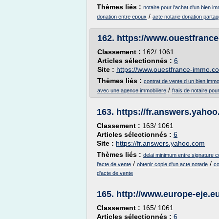
Thèmes liés :
notaire pour l'achat d'un bien im
/
donation entre epoux
acte notarie donation parta
162.
https://www.ouestfranc
Classement :
162/ 1061
Articles sélectionnés :
6
Site :
https://www.ouestfrance-immo.c
Thèmes liés :
contrat de vente d un bien immob
/
avec une agence immobiliere
frais de notaire pou
163.
https://fr.answers.yaho
Classement :
163/ 1061
Articles sélectionnés :
6
Site :
https://fr.answers.yahoo.com
Thèmes liés :
delai minimum entre signature 
/
/
l'acte de vente
obtenir copie d'un acte notarie
co
d'acte de vente
165.
http://www.europe-eje.e
Classement :
165/ 1061
Articles sélectionnés :
6