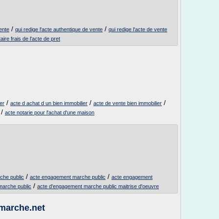
/
/
ente
qui redige l'acte authentique de vente
qui redige l'acte de vente
aire frais de l'acte de pret
/
/
/
er
acte d achat d un bien immobilier
acte de vente bien immobilier
/
acte notarie pour l'achat d'une maison
/
/
che public
acte engagement marche public
acte engagement
/
marche public
acte d'engagement marche public maitrise d'oeuvre
marche.net