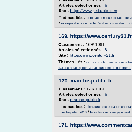
Classement :
168/ 1061
Articles sélectionnés :
6
Site :
https://www.jurifiable.com
Thèmes liés :
copie authentique de l'acte de v
/
/
exemple d'acte de vente d'un bien immobilier
not
169.
https://www.century21.fr
Classement :
169/ 1061
Articles sélectionnés :
6
Site :
https://www.century21.fr
Thèmes liés :
acte de vente d un bien immobili
frais de notaire pour l'achat d'un fond de commerce
170.
marche-public.fr
Classement :
170/ 1061
Articles sélectionnés :
6
Site :
marche-public.fr
Thèmes liés :
signature acte engagement mar
/
marche public 2016
formulaire acte engagement 
171.
https://www.commentca