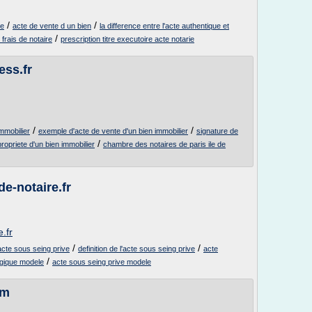
/
/
le
acte de vente d un bien
la difference entre l'acte authentique et
/
 frais de notaire
prescription titre executoire acte notarie
ess.fr
/
/
immobilier
exemple d'acte de vente d'un bien immobilier
signature de
/
propriete d'un bien immobilier
chambre des notaires de paris ile de
e-notaire.fr
.fr
/
/
 acte sous seing prive
definition de l'acte sous seing prive
acte
/
lgique modele
acte sous seing prive modele
om