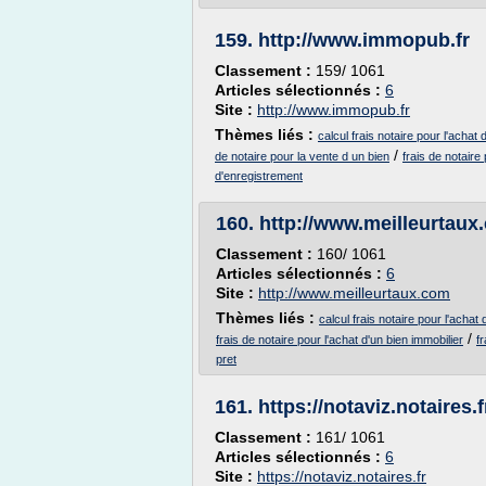
159.
http://www.immopub.fr
Classement :
159/ 1061
Articles sélectionnés :
6
Site :
http://www.immopub.fr
Thèmes liés :
calcul frais notaire pour l'achat 
/
de notaire pour la vente d un bien
frais de notaire
d'enregistrement
160.
http://www.meilleurtaux
Classement :
160/ 1061
Articles sélectionnés :
6
Site :
http://www.meilleurtaux.com
Thèmes liés :
calcul frais notaire pour l'achat 
/
frais de notaire pour l'achat d'un bien immobilier
f
pret
161.
https://notaviz.notaires.f
Classement :
161/ 1061
Articles sélectionnés :
6
Site :
https://notaviz.notaires.fr