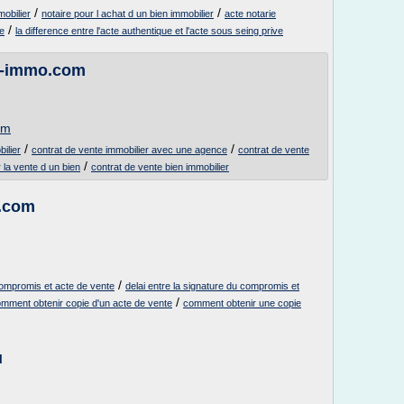
/
/
mobilier
notaire pour l achat d un bien immobilier
acte notarie
/
ge
la difference entre l'acte authentique et l'acte sous seing prive
e-immo.com
om
/
/
ilier
contrat de vente immobilier avec une agence
contrat de vente
/
r la vente d un bien
contrat de vente bien immobilier
o.com
/
compromis et acte de vente
delai entre la signature du compromis et
/
mment obtenir copie d'un acte de vente
comment obtenir une copie
u