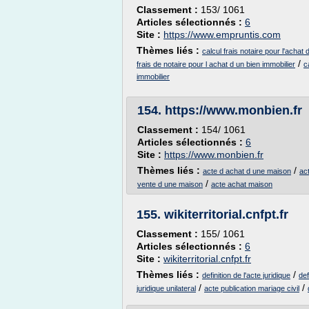
Classement :
153/ 1061
Articles sélectionnés :
6
Site :
https://www.empruntis.com
Thèmes liés :
calcul frais notaire pour l'achat 
/
frais de notaire pour l achat d un bien immobilier
c
immobilier
154.
https://www.monbien.fr
Classement :
154/ 1061
Articles sélectionnés :
6
Site :
https://www.monbien.fr
Thèmes liés :
/
acte d achat d une maison
ac
/
vente d une maison
acte achat maison
155.
wikiterritorial.cnfpt.fr
Classement :
155/ 1061
Articles sélectionnés :
6
Site :
wikiterritorial.cnfpt.fr
Thèmes liés :
/
definition de l'acte juridique
def
/
/
juridique unilateral
acte publication mariage civil