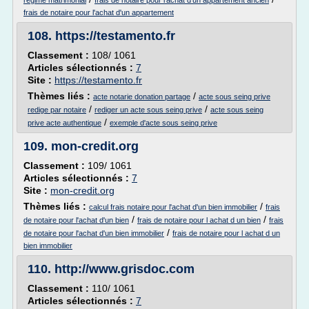
regime matrimonial
frais de notaire pour l'achat d'un appartement ancien
frais de notaire pour l'achat d'un appartement
108.
https://testamento.fr
Classement :
108/ 1061
Articles sélectionnés :
7
Site :
https://testamento.fr
Thèmes liés :
/
acte notarie donation partage
acte sous seing prive
/
/
redige par notaire
rediger un acte sous seing prive
acte sous seing
/
prive acte authentique
exemple d'acte sous seing prive
109.
mon-credit.org
Classement :
109/ 1061
Articles sélectionnés :
7
Site :
mon-credit.org
Thèmes liés :
/
calcul frais notaire pour l'achat d'un bien immobilier
frais
/
/
de notaire pour l'achat d'un bien
frais de notaire pour l achat d un bien
frais
/
de notaire pour l'achat d'un bien immobilier
frais de notaire pour l achat d un
bien immobilier
110.
http://www.grisdoc.com
Classement :
110/ 1061
Articles sélectionnés :
7