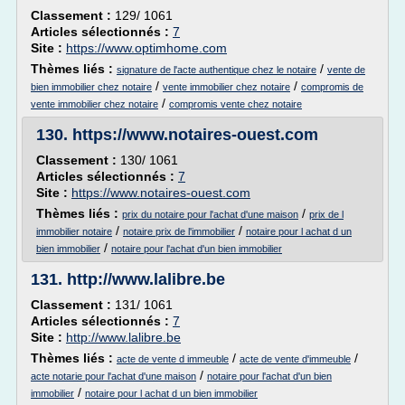
Classement :
129/ 1061
Articles sélectionnés :
7
Site :
https://www.optimhome.com
Thèmes liés :
/
signature de l'acte authentique chez le notaire
vente de
/
/
bien immobilier chez notaire
vente immobilier chez notaire
compromis de
/
vente immobilier chez notaire
compromis vente chez notaire
130.
https://www.notaires-ouest.com
Classement :
130/ 1061
Articles sélectionnés :
7
Site :
https://www.notaires-ouest.com
Thèmes liés :
/
prix du notaire pour l'achat d'une maison
prix de l
/
/
immobilier notaire
notaire prix de l'immobilier
notaire pour l achat d un
/
bien immobilier
notaire pour l'achat d'un bien immobilier
131.
http://www.lalibre.be
Classement :
131/ 1061
Articles sélectionnés :
7
Site :
http://www.lalibre.be
Thèmes liés :
/
/
acte de vente d immeuble
acte de vente d'immeuble
/
acte notarie pour l'achat d'une maison
notaire pour l'achat d'un bien
/
immobilier
notaire pour l achat d un bien immobilier