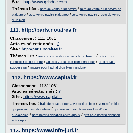
Site :
http://www.grisdoc.com
Thèmes liés :
/
acte de vente d un navire
acte de vente d un navire de
/
/
/
plaisance
acte vente navire plaisance
acte vente navire
acte de vente
d un bien
111.
http://paris.notaires.fr
Classement :
111/ 1061
Articles sélectionnés :
7
Site :
http://paris.notaires.fr
Thèmes liés :
/
marche immobilier notaires ile de france
notaire prix
/
/
immobilier ile de france
acte de vente d un bien immobilier
droit notaire
/
succession
notaire pour l achat d un bien immobilier
112.
https://www.capital.fr
Classement :
112/ 1061
Articles sélectionnés :
7
Site :
https://www.capital.fr
Thèmes liés :
/
frais de notaire pour la vente d un bien
vente d'un bien
/
qui paie les frais de notaire
qui paie les frais de notaire lors d'une
/
/
succession
acte notarie donation entre epoux
prix acte notarie donation
entre epoux
113.
https://www.info-juri.fr