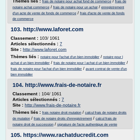
Thèmes liés :
/
frais de notaire pour achat fond de commerce
frais de
/
/
notaire achat commerce
frais de notaire pour un achat
enregistrement
/
d'un acte de vente de fonds de commerce
frais d'acte de vente de fonds
de commerce
103.
http://www.laforet.com
Classement :
103/ 1061
Articles sélectionnés :
7
Site :
http://www.laforet.com
Thèmes liés :
/
notaire pour l'achat d'un bien immobilier
notaire pour l
/
/
achat d un bien immobilier
frais de notaire pour l achat d un bien immobilier
/
frais de notaire pour l'achat d'un bien immobilier
avant contrat de vente d'un
bien immobilier
104.
http://www.frais-de-notaire.fr
Classement :
104/ 1061
Articles sélectionnés :
7
Site :
http://www.frais-de-notaire.fr
Thèmes liés :
/
frais notaire droit mutation
calcul frais de notaire droits
/
/
de mutation
frais de notaire droits d'enregistrement
calcul frais de
/
notaire droit de succession
signature de l'acte authentique de vente
105.
https://www.rachatducredit.com