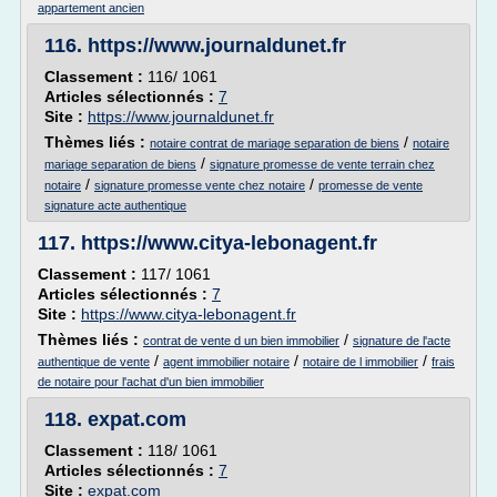
appartement ancien
116.
https://www.journaldunet.fr
Classement :
116/ 1061
Articles sélectionnés :
7
Site :
https://www.journaldunet.fr
Thèmes liés :
/
notaire contrat de mariage separation de biens
notaire
/
mariage separation de biens
signature promesse de vente terrain chez
/
/
notaire
signature promesse vente chez notaire
promesse de vente
signature acte authentique
117.
https://www.citya-lebonagent.fr
Classement :
117/ 1061
Articles sélectionnés :
7
Site :
https://www.citya-lebonagent.fr
Thèmes liés :
/
contrat de vente d un bien immobilier
signature de l'acte
/
/
/
authentique de vente
agent immobilier notaire
notaire de l immobilier
frais
de notaire pour l'achat d'un bien immobilier
118.
expat.com
Classement :
118/ 1061
Articles sélectionnés :
7
Site :
expat.com