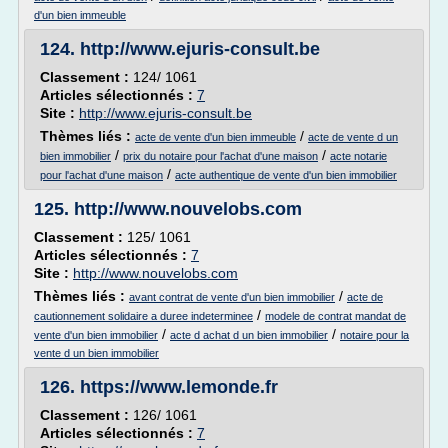
d'un bien immeuble
124.
http://www.ejuris-consult.be
Classement :
124/ 1061
Articles sélectionnés :
7
Site :
http://www.ejuris-consult.be
Thèmes liés :
/
acte de vente d'un bien immeuble
acte de vente d un
/
/
bien immobilier
prix du notaire pour l'achat d'une maison
acte notarie
/
pour l'achat d'une maison
acte authentique de vente d'un bien immobilier
125.
http://www.nouvelobs.com
Classement :
125/ 1061
Articles sélectionnés :
7
Site :
http://www.nouvelobs.com
Thèmes liés :
/
avant contrat de vente d'un bien immobilier
acte de
/
cautionnement solidaire a duree indeterminee
modele de contrat mandat de
/
/
vente d'un bien immobilier
acte d achat d un bien immobilier
notaire pour la
vente d un bien immobilier
126.
https://www.lemonde.fr
Classement :
126/ 1061
Articles sélectionnés :
7