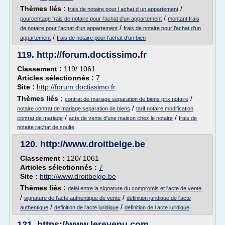
Thèmes liés :
/
frais de notaire pour l achat d un appartement
/
pourcentage frais de notaire pour l'achat d'un appartement
montant frais
/
de notaire pour l'achat d'un appartement
frais de notaire pour l'achat d'un
/
appartement
frais de notaire pour l'achat d'un bien
119.
http://forum.doctissimo.fr
Classement :
119/ 1061
Articles sélectionnés :
7
Site :
http://forum.doctissimo.fr
Thèmes liés :
/
contrat de mariage separation de biens prix notaire
/
notaire contrat de mariage separation de biens
tarif notaire modification
/
/
contrat de mariage
acte de vente d'une maison chez le notaire
frais de
notaire rachat de soulte
120.
http://www.droitbelge.be
Classement :
120/ 1061
Articles sélectionnés :
7
Site :
http://www.droitbelge.be
Thèmes liés :
delai entre la signature du compromis et l'acte de vente
/
/
signature de l'acte authentique de vente
definition juridique de l'acte
/
/
authentique
definition de l'acte juridique
definition de l acte juridique
121.
https://www.lerevenu.com