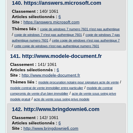
140.
https://answers.microsoft.com
Classement :
140/ 1061
Articles sélectionnés :
6
Site :
https://answers.microsoft.com
Thèmes liés :
copie de windows 7 numero 7601 n'est pas authentique
/
/
copie de windows 7 n'est pas authentique 7601
copie de windows 7 pas
/
authentique numero 7601
cette copie de windows n'est pas authentique 7
/
cette copie de windows n'est pas authentique numero 7601
141.
http://www.modele-document.fr
Classement :
141/ 1061
Articles sélectionnés :
6
Site :
http://www.modele-document.fr
Thèmes liés :
/
modele procuration notaire pour signature acte de vente
/
modele contrat de vente immobilier entre particulier
modele de contrat
/
compromis de vente d'un bien immobilier
acte de vente sous seing prive
/
modele gratuit
acte de vente sous seing prive modele
142.
http://www.bringdownie6.com
Classement :
142/ 1061
Articles sélectionnés :
6
Site :
http://www.bringdownie6.com