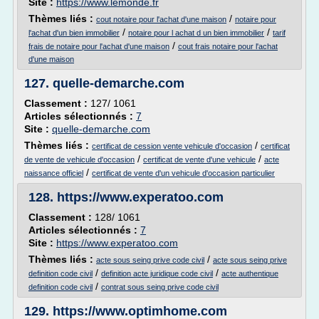
Site :
https://www.lemonde.fr
Thèmes liés :
/
cout notaire pour l'achat d'une maison
notaire pour
/
/
l'achat d'un bien immobilier
notaire pour l achat d un bien immobilier
tarif
/
frais de notaire pour l'achat d'une maison
cout frais notaire pour l'achat
d'une maison
127.
quelle-demarche.com
Classement :
127/ 1061
Articles sélectionnés :
7
Site :
quelle-demarche.com
Thèmes liés :
/
certificat de cession vente vehicule d'occasion
certificat
/
/
de vente de vehicule d'occasion
certificat de vente d'une vehicule
acte
/
naissance officiel
certificat de vente d'un vehicule d'occasion particulier
128.
https://www.experatoo.com
Classement :
128/ 1061
Articles sélectionnés :
7
Site :
https://www.experatoo.com
Thèmes liés :
/
acte sous seing prive code civil
acte sous seing prive
/
/
definition code civil
definition acte juridique code civil
acte authentique
/
definition code civil
contrat sous seing prive code civil
129.
https://www.optimhome.com