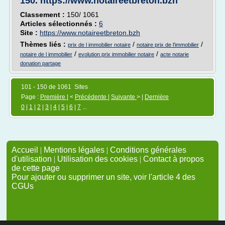
150.
https://www.notaireetbreton.bzh
Classement :
150/ 1061
Articles sélectionnés :
6
Site :
https://www.notaireetbreton.bzh
Thèmes liés :
/
/
prix de l immobilier notaire
notaire prix de l'immobilier
/
/
notaire de l immobilier
evolution prix immobilier notaire
acte notarie
donation partage
101 - 150 de 1061 Sites
Page :
Première
| <
Précédente
|
Suivante
> |
Dernière
0
|
1
|
2
|
3
|
4
|
5
|
6
|
7
...
Accueil
|
Mentions légales
|
Conditions générales
d'utilisation
|
Utilisation des cookies
|
Contact à propos
de cette page
Pour ajouter ou supprimer un site, voir l'article 4 des
CGUs