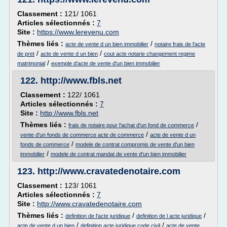
Classement :
121/ 1061
Articles sélectionnés :
7
Site :
https://www.lerevenu.com
Thèmes liés :
/
acte de vente d un bien immobilier
notaire frais de l'acte
/
/
de pret
acte de vente d un bien
cout acte notarie changement regime
/
matrimonial
exemple d'acte de vente d'un bien immobilier
122.
http://www.fbls.net
Classement :
122/ 1061
Articles sélectionnés :
7
Site :
http://www.fbls.net
Thèmes liés :
/
frais de notaire pour l'achat d'un fond de commerce
/
vente d'un fonds de commerce acte de commerce
acte de vente d un
/
fonds de commerce
modele de contrat compromis de vente d'un bien
/
immobilier
modele de contrat mandat de vente d'un bien immobilier
123.
http://www.cravatedenotaire.com
Classement :
123/ 1061
Articles sélectionnés :
7
Site :
http://www.cravatedenotaire.com
Thèmes liés :
/
/
definition de l'acte juridique
definition de l acte juridique
/
/
acte de vente d un bien
definition acte juridique code civil
acte de vente