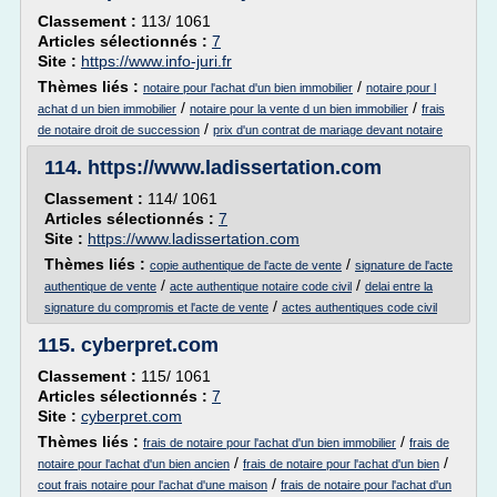
Classement :
113/ 1061
Articles sélectionnés :
7
Site :
https://www.info-juri.fr
Thèmes liés :
/
notaire pour l'achat d'un bien immobilier
notaire pour l
/
/
achat d un bien immobilier
notaire pour la vente d un bien immobilier
frais
/
de notaire droit de succession
prix d'un contrat de mariage devant notaire
114.
https://www.ladissertation.com
Classement :
114/ 1061
Articles sélectionnés :
7
Site :
https://www.ladissertation.com
Thèmes liés :
/
copie authentique de l'acte de vente
signature de l'acte
/
/
authentique de vente
acte authentique notaire code civil
delai entre la
/
signature du compromis et l'acte de vente
actes authentiques code civil
115.
cyberpret.com
Classement :
115/ 1061
Articles sélectionnés :
7
Site :
cyberpret.com
Thèmes liés :
/
frais de notaire pour l'achat d'un bien immobilier
frais de
/
/
notaire pour l'achat d'un bien ancien
frais de notaire pour l'achat d'un bien
/
cout frais notaire pour l'achat d'une maison
frais de notaire pour l'achat d'un