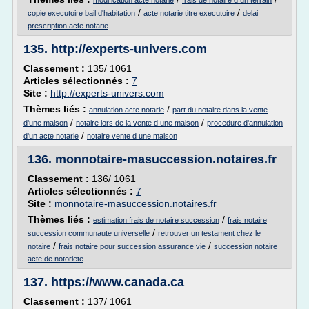
modification acte notarie
frais de notaire d un terrain
/
/
copie executoire bail d'habitation
acte notarie titre executoire
delai
prescription acte notarie
135.
http://experts-univers.com
Classement :
135/ 1061
Articles sélectionnés :
7
Site :
http://experts-univers.com
Thèmes liés :
/
annulation acte notarie
part du notaire dans la vente
/
/
d'une maison
notaire lors de la vente d une maison
procedure d'annulation
/
d'un acte notarie
notaire vente d une maison
136.
monnotaire-masuccession.notaires.fr
Classement :
136/ 1061
Articles sélectionnés :
7
Site :
monnotaire-masuccession.notaires.fr
Thèmes liés :
/
estimation frais de notaire succession
frais notaire
/
succession communaute universelle
retrouver un testament chez le
/
/
notaire
frais notaire pour succession assurance vie
succession notaire
acte de notoriete
137.
https://www.canada.ca
Classement :
137/ 1061