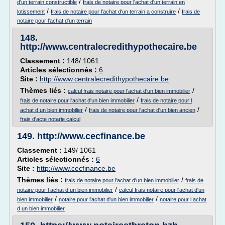
/
d'un terrain constructible
frais de notaire pour l'achat d'un terrain en
/
/
lotissement
frais de notaire pour l'achat d'un terrain a construire
frais de
notaire pour l'achat d'un terrain
148.
http://www.centralecredithypothecaire.be
Classement :
148/ 1061
Articles sélectionnés :
6
Site :
http://www.centralecredithypothecaire.be
Thèmes liés :
/
calcul frais notaire pour l'achat d'un bien immobilier
/
frais de notaire pour l'achat d'un bien immobilier
frais de notaire pour l
/
/
achat d un bien immobilier
frais de notaire pour l'achat d'un bien ancien
frais d'acte notarie calcul
149.
http://www.cecfinance.be
Classement :
149/ 1061
Articles sélectionnés :
6
Site :
http://www.cecfinance.be
Thèmes liés :
/
frais de notaire pour l'achat d'un bien immobilier
frais de
/
notaire pour l achat d un bien immobilier
calcul frais notaire pour l'achat d'un
/
/
bien immobilier
notaire pour l'achat d'un bien immobilier
notaire pour l achat
d un bien immobilier