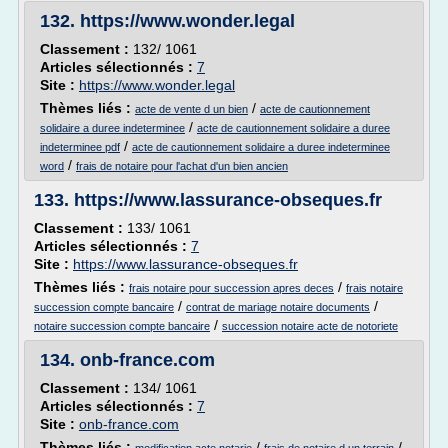
132.
https://www.wonder.legal
Classement :
132/ 1061
Articles sélectionnés :
7
Site :
https://www.wonder.legal
Thèmes liés :
/
acte de vente d un bien
acte de cautionnement
/
solidaire a duree indeterminee
acte de cautionnement solidaire a duree
/
indeterminee pdf
acte de cautionnement solidaire a duree indeterminee
/
word
frais de notaire pour l'achat d'un bien ancien
133.
https://www.lassurance-obseques.fr
Classement :
133/ 1061
Articles sélectionnés :
7
Site :
https://www.lassurance-obseques.fr
Thèmes liés :
/
frais notaire pour succession apres deces
frais notaire
/
/
succession compte bancaire
contrat de mariage notaire documents
/
notaire succession compte bancaire
succession notaire acte de notoriete
134.
onb-france.com
Classement :
134/ 1061
Articles sélectionnés :
7
Site :
onb-france.com
Thèmes liés :
/
/