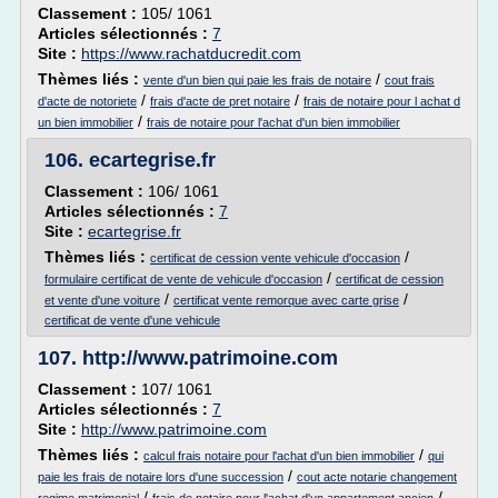
Classement :
105/ 1061
Articles sélectionnés :
7
Site :
https://www.rachatducredit.com
Thèmes liés :
/
vente d'un bien qui paie les frais de notaire
cout frais
/
/
d'acte de notoriete
frais d'acte de pret notaire
frais de notaire pour l achat d
/
un bien immobilier
frais de notaire pour l'achat d'un bien immobilier
106.
ecartegrise.fr
Classement :
106/ 1061
Articles sélectionnés :
7
Site :
ecartegrise.fr
Thèmes liés :
/
certificat de cession vente vehicule d'occasion
/
formulaire certificat de vente de vehicule d'occasion
certificat de cession
/
/
et vente d'une voiture
certificat vente remorque avec carte grise
certificat de vente d'une vehicule
107.
http://www.patrimoine.com
Classement :
107/ 1061
Articles sélectionnés :
7
Site :
http://www.patrimoine.com
Thèmes liés :
/
calcul frais notaire pour l'achat d'un bien immobilier
qui
/
paie les frais de notaire lors d'une succession
cout acte notarie changement
/
/