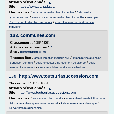
Articles sélectionnés :
7
Site :
https://www.canada.ca
Thèmes liés :
/
acte de vente d'un bien immeuble
frais notaire
/
/
hypotheque pret
avant contrat de vente d'un bien immobilier
exemple
/
d'acte de vente d'un bien immobilier
contrat location vente d un bien
immobilier
138.
communes.com
Classement :
138/ 1061
Articles sélectionnés :
7
Site :
communes.com
Thèmes liés :
/
acte publication mariage civil
immobilier notaire saint
/
/
sebastien sur loire
copie executoire du jugement de divorce
copie
/
executoire jugement
vente immobilier notaire loire atlantique
139.
http://www.toutsurlasuccession.com
Classement :
139/ 1061
Articles sélectionnés :
7
Site :
http://www.toutsurlasuccession.com
Thèmes liés :
/
succession chez notaire
acte authentique definition code
/
/
/
civil
acte authentique notaire code civil
frais notaire acte authentique
trouver notaire succession