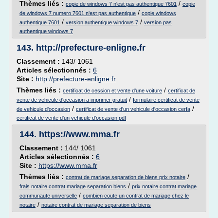
Thèmes liés :
/
copie de windows 7 n'est pas authentique 7601
copie
/
de windows 7 numero 7601 n'est pas authentique
copie windows
/
/
authentique 7601
version authentique windows 7
version pas
authentique windows 7
143.
http://prefecture-enligne.fr
Classement :
143/ 1061
Articles sélectionnés :
6
Site :
http://prefecture-enligne.fr
Thèmes liés :
/
certificat de cession et vente d'une voiture
certificat de
/
vente de vehicule d'occasion a imprimer gratuit
formulaire certificat de vente
/
/
de vehicule d'occasion
certificat de vente d'un vehicule d'occasion cerfa
certificat de vente d'un vehicule d'occasion pdf
144.
https://www.mma.fr
Classement :
144/ 1061
Articles sélectionnés :
6
Site :
https://www.mma.fr
Thèmes liés :
/
contrat de mariage separation de biens prix notaire
/
frais notaire contrat mariage separation biens
prix notaire contrat mariage
/
communaute universelle
combien coute un contrat de mariage chez le
/
notaire
notaire contrat de mariage separation de biens