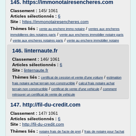
145.
https://immonotairesencheres.com
Classement :
145/ 1061
Articles sélectionnés :
6
Site :
https://immonotairesencheres.com
Thèmes liés :
/
vente au enchere immo notaire
ventes aux encheres
/
immobilieres des notaires paris
vente aux encheres immobilier notaire paris
/
/
vente aux encheres notaires paris
vente au enchere immobilier notaire
146.
linternaute.fr
Classement :
146/ 1061
Articles sélectionnés :
6
Site :
linternaute.fr
Thèmes liés :
/
certificat de cession et vente d'une voiture
estimation
/
frais notaire achat terrain non constructible
calcul frais notaire achat
/
/
terrain non constructible
certificat de vente d'une vehicule
comment
retrouver un certificat de vente de vehicule
147.
http://fil-du-credit.com
Classement :
147/ 1061
Articles sélectionnés :
6
Site :
http://fil-du-credit.com
Thèmes liés :
/
notaire frais de l'acte de pret
frais de notaire pour l'achat